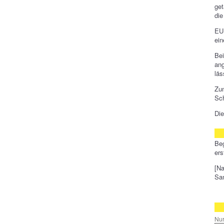
get
di
EU
ein
Be
ang
läs
Zu
Sch
Di
Be
ers
[Na
Sam
Nur