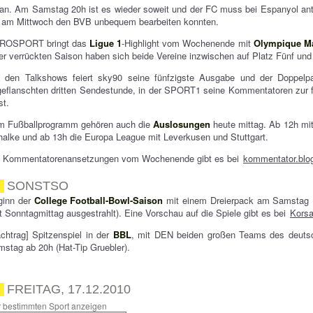
an. Am Samstag 20h ist es wieder soweit und der FC muss bei Espanyol an
e am Mittwoch den BVB unbequem bearbeiten konnten.
ROSPORT bringt das
Ligue 1
-Highlight vom Wochenende mit
Olympique Ma
er verrückten Saison haben sich beide Vereine inzwischen auf Platz Fünf und 
i den Talkshows feiert sky90 seine fünfzigste Ausgabe und der Doppelpa
eflanschten dritten Sendestunde, in der SPORT1 seine Kommentatoren zur fr
st.
m Fußballprogramm gehören auch die
Auslosungen
heute mittag. Ab 12h mi
alke und ab 13h die Europa League mit Leverkusen und Stuttgart.
e Kommentatorenansetzungen vom Wochenende gibt es bei
kommentator.blo
SONSTSO
ginn der
College Football-Bowl-Saison
mit einem Dreierpack am Samstag 
t Sonntagmittag ausgestrahlt). Eine Vorschau auf die Spiele gibt es bei
Korsa
chtrag] Spitzenspiel in der
BBL
, mit DEN beiden großen Teams des deuts
stag ab 20h (Hat-Tip Gruebler).
FREITAG, 17.12.2010
 bestimmten Sport anzeigen