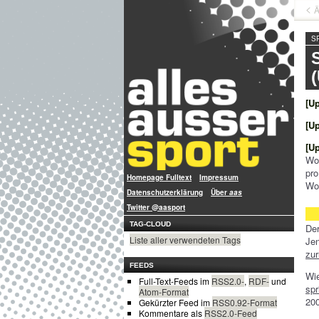
Ä
S
[U
[U
[U
Wo
pr
Homepage Fulltext
Impressum
Woc
Datenschutzerklärung
Über
aas
Twitter @aasport
TAG-CLOUD
Der
Liste aller verwendeten Tags
Je
zur
FEEDS
Wi
Full-Text-Feeds im
RSS2.0-
,
RDF-
und
spr
Atom-Format
200
Gekürzter Feed im
RSS0.92-Format
Kommentare als
RSS2.0-Feed