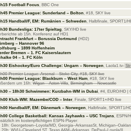
h15 Football Focus
, BBC One
h45 Premier League: Sunderland – Bolton
, #18, SKY live
4h15 Handball/F, EM: Rumänien – Schweden
, Halbfinale, SPORT1/HD
h30 Bundesliga: 17ter Spieltag
, SKY/HD live
rberichte ab 15h. Konferenz auf HD1
ntracht Frankfurt – Borussia Dortmund
(HD2)
ürnberg – Hannover 96
olfsburg – 1899 Hoffenheim
rder Bremen – 1. FC Kaiserslautern
halke 04 – 1. FC Köln
5h30 Eishockey/Euro Challenge: Ungarn – Norwegen
, Laola1.tv-
St
h00 Premier League: Arsenal – Stoke City, #18, SKY live
h00 Premier League: Blackburn – West Ham
, #18, SKY live
ußerdem um 16h:
Wigan – Aston Villa
,
Birmingham – Newcastle
6h30 – 18h30 Schwimmen: Kurzbahn-WM in Dubai
, #4, EURO/HD | 
7h00 Klub-WM: Mazembe/COD – Inter
, Finale, SPORT1+/HD live
7h00 Handball/F, EM: Dänemark – Norwegen
, Halbfinale, SPORT1/HD
h00 College Basketball: Kansas Jayhawks – USC Trojans
, ESPN/H
sätzlich im kostenpflichtigen ESPN-Player:
 18h: Georgetown–Loyola/MD, Georgia–ArkansasSt, Michigan–Oakla
 20h: WVU–Cleveland ST, Texas A&M–Arkansas, DePaul–Loyola/IL