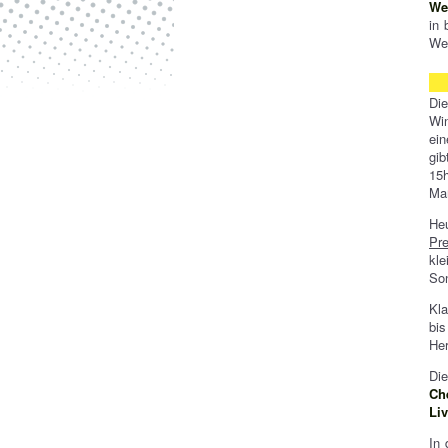
We
in 
Wer
Di
Win
ein
gib
15
Maß
He
Pr
kle
Son
Kla
bis
Her
Di
Ch
Li
In