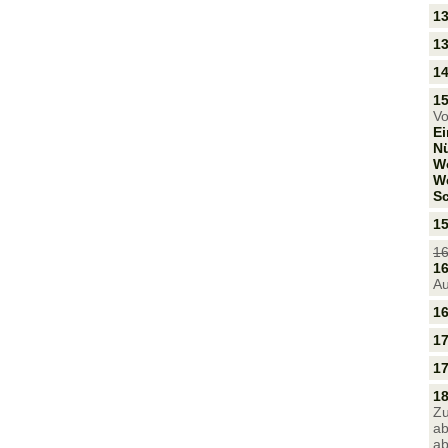
13
13
1
15
Vo
Ei
N
W
We
Sc
1
16
16
A
1
1
1
18
Zu
ab
ab