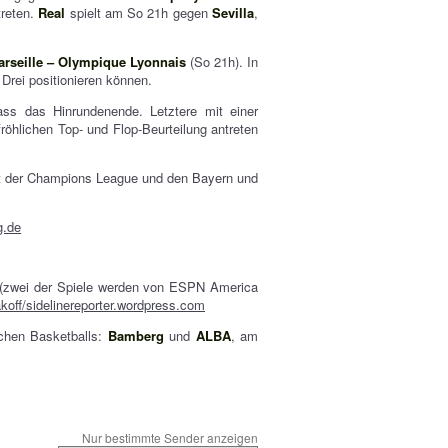
treten.
Real
spielt am So 21h gegen
Sevilla
,
rseille – Olympique Lyonnais
(So 21h). In
Drei positionieren können.
ss das Hinrundenende. Letztere mit einer
öhlichen Top- und Flop-Beurteilung antreten
t der Champions League und den Bayern und
g.de
(zwei der Spiele werden von ESPN America
koff/sidelinereporter.wordpress.com
chen Basketballs:
Bamberg
und
ALBA
, am
Nur bestimmte Sender anzeigen