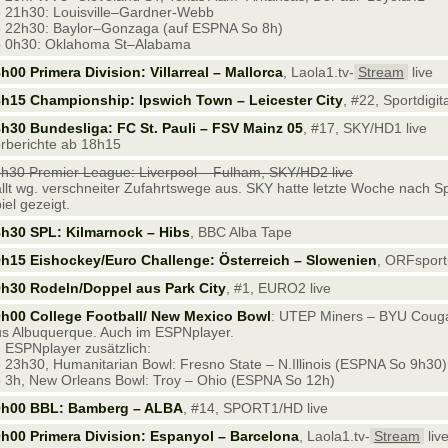
 21h30: Louisville–Gardner-Webb
 22h30: Baylor–Gonzaga (auf ESPNA So 8h)
 0h30: Oklahoma St–Alabama
h00 Primera Division: Villarreal – Mallorca
, Laola1.tv-
Stream
live
h15 Championship: Ipswich Town – Leicester City
, #22, Sportdigita
h30 Bundesliga: FC St. Pauli – FSV Mainz 05
, #17, SKY/HD1 live
rberichte ab 18h15
h30 Premier League: Liverpool – Fulham, SKY/HD2 live
llt wg. verschneiter Zufahrtswege aus. SKY hatte letzte Woche nach 
iel gezeigt.
h30 SPL: Kilmarnock – Hibs
, BBC Alba Tape
h15 Eishockey/Euro Challenge: Österreich – Slowenien
, ORFsport+
h30 Rodeln/Doppel aus Park City
, #1, EURO2 live
h00 College Football/ New Mexico Bowl
: UTEP Miners – BYU Couga
s Albuquerque. Auch im ESPNplayer.
 ESPNplayer zusätzlich:
 23h30, Humanitarian Bowl: Fresno State – N.Illinois (ESPNA So 9h30)
 3h, New Orleans Bowl: Troy – Ohio (ESPNA So 12h)
0h00 BBL: Bamberg – ALBA
, #14, SPORT1/HD live
h00 Primera Division: Espanyol – Barcelona
, Laola1.tv-
Stream
liv