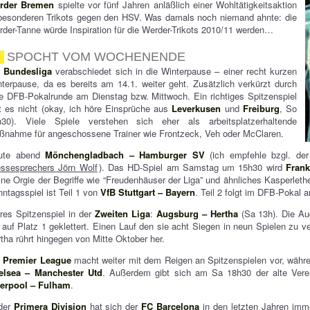
rder Bremen
spielte vor fünf Jahren anläßlich einer Wohltätigkeitsaktion
besonderen Trikots gegen den HSV. Was damals noch niemand ahnte: die
der-Tanne würde Inspiration für die Werder-Trikots 2010/11 werden…
SPOCHT VOM WOCHENENDE
e
Bundesliga
verabschiedet sich in die Winterpause – einer recht kurzen
terpause, da es bereits am 14.1. weiter geht. Zusätzlich verkürzt durch
e DFB-Pokalrunde am Dienstag bzw. Mittwoch. Ein richtiges Spitzenspiel
t es nicht (okay, ich höre Einsprüche aus
Leverkusen
und
Freiburg
, So
h30). Viele Spiele verstehen sich eher als arbeitsplatzerhaltende
nahme für angeschossene Trainer wie Frontzeck, Veh oder McClaren.
ute abend
Mönchengladbach – Hamburger SV
(ich empfehle bzgl. d
essesprechers Jörn Wolf
). Das HD-Spiel am Samstag um 15h30 wird
Frank
ine Orgie der Begriffe wie “Freudenhäuser der Liga” und ähnliches Kasperleth
ntagsspiel ist Teil 1 von
VfB Stuttgart – Bayern
. Teil 2 folgt im DFB-Pokal 
res Spitzenspiel in der
Zweiten Liga
:
Augsburg – Hertha
(Sa 13h). Die Au
 auf Platz 1 geklettert. Einen Lauf den sie acht Siegen in neun Spielen zu 
tha rührt hingegen von Mitte Oktober her.
e
Premier League
macht weiter mit dem Reigen an Spitzenspielen vor, wäh
elsea – Manchester Utd
. Außerdem gibt sich am Sa 18h30 der alte Vere
verpool – Fulham
.
 der
Primera Division
hat sich der
FC Barcelona
in den letzten Jahren imm