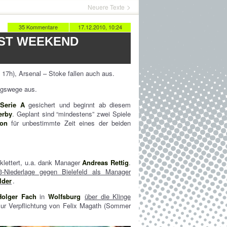
Neuere Texte
35 Kommentare
17.12.2010, 10:24
ST WEEKEND
17h), Arsenal – Stoke fallen auch aus.
ngswege aus.
e
Serie A
gesichert und beginnt ab diesem
erby
. Geplant sind “mindestens” zwei Spiele
on
für unbestimmte Zeit eines der beiden
klettert, u.a. dank Manager
Andreas Rettig
.
3-Niederlage gegen Bielefeld als Manager
lder
.
Holger Fach
in
Wolfsburg
über die Klinge
 zur Verpflichtung von Felix Magath (Sommer