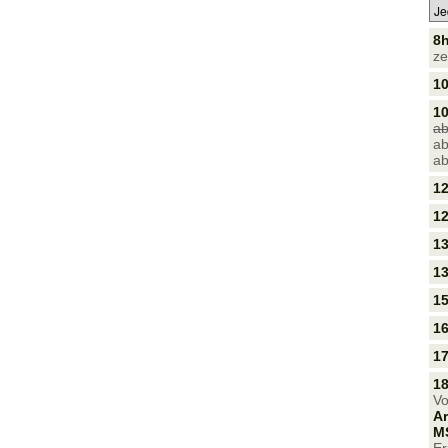
8
ze
10
10
ab
ab
ab
1
1
1
13
15
1
17
18
Vo
Ar
M