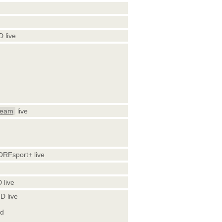
 live
ream
live
ORFsport+ live
 live
D live
nd