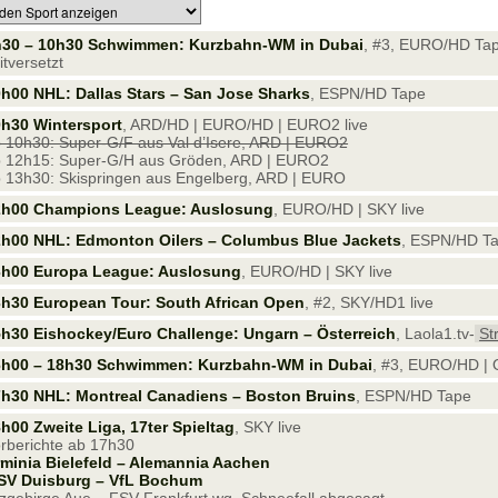
h30 – 10h30 Schwimmen: Kurzbahn-WM in Dubai
, #3, EURO/HD Ta
itversetzt
h00 NHL: Dallas Stars – San Jose Sharks
, ESPN/HD Tape
h30 Wintersport
, ARD/HD | EURO/HD | EURO2 live
 10h30: Super-G/F aus Val d’Isere, ARD | EURO2
 12h15: Super-G/H aus Gröden, ARD | EURO2
 13h30: Skispringen aus Engelberg, ARD | EURO
2h00 Champions League: Auslosung
, EURO/HD | SKY live
2h00 NHL: Edmonton Oilers – Columbus Blue Jackets
, ESPN/HD T
3h00 Europa League: Auslosung
, EURO/HD | SKY live
h30 European Tour: South African Open
, #2, SKY/HD1 live
h30 Eishockey/Euro Challenge: Ungarn – Österreich
, Laola1.tv-
St
6h00 – 18h30 Schwimmen: Kurzbahn-WM in Dubai
, #3, EURO/HD | 
h30 NHL: Montreal Canadiens – Boston Bruins
, ESPN/HD Tape
h00 Zweite Liga, 17ter Spieltag
, SKY live
rberichte ab 17h30
minia Bielefeld – Alemannia Aachen
SV Duisburg – VfL Bochum