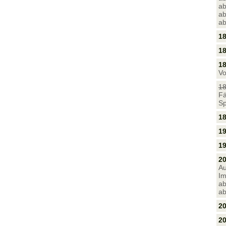
ab
ab
ab
18
18
18
Vo
18
Fä
Sp
18
19
19
20
Au
Im
ab
ab
2
20