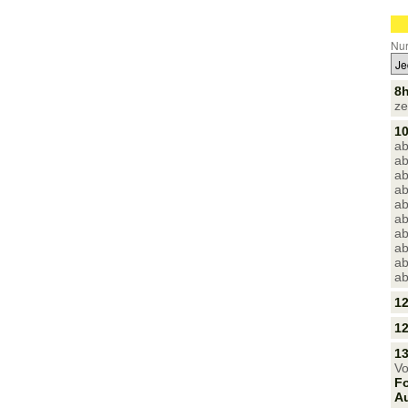
Nur
8
ze
10
ab
ab
ab
ab
ab
ab
ab
ab
ab
ab
12
12
13
Vo
Fo
A