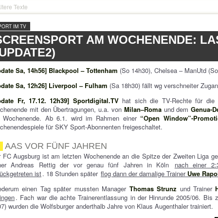
ltere Texte
PORT IM TV
SCREENSPORT AM WOCHENENDE: LA
(UPDATE2)
pdate Sa, 14h56]
Blackpool – Tottenham
(So 14h30), Chelsea – ManUtd (So 
pdate Sa, 12h26]
Liverpool – Fulham
(Sa 18h30) fällt wg verschneiter Zuga
pdate Fr, 17.12. 12h39]
Sportdigital.TV
hat sich die TV-Rechte für di
chenende mit den Übertragungen, u.a. von
Milan–Roma
und dem
Genua-D
o Wochenende. Ab 6.1. wird im Rahmen einer
“Open Window”-Promoti
henendespiele für SKY Sport-Abonnenten freigeschaltet.
AAS VOR FÜNF JAHREN
 FC Augsburg ist am letzten Wochenende an die Spitze der Zweiten Liga ge
ner Andreas Rettig der vor genau fünf Jahren in Köln
nach einer 2:
ückgetreten ist
. 18 Stunden später
flog dann der damalige Trainer
Uwe Rapo
ederum einen Tag später mussten Manager
Thomas Strunz
und Trainer
ingen
. Fach war die achte Trainerentlassung in der Hinrunde 2005/06. Bis
7) wurden die Wolfsburger anderthalb Jahre von Klaus Augenthaler trainiert.