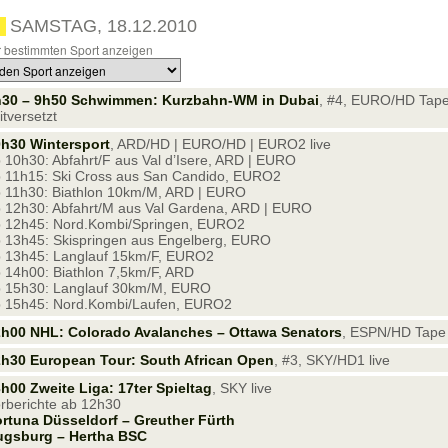
SAMSTAG, 18.12.2010
 bestimmten Sport anzeigen
h30 – 9h50 Schwimmen: Kurzbahn-WM in Dubai
, #4, EURO/HD Tap
itversetzt
h30 Wintersport
, ARD/HD | EURO/HD | EURO2 live
 10h30: Abfahrt/F aus Val d’Isere, ARD | EURO
 11h15: Ski Cross aus San Candido, EURO2
 11h30: Biathlon 10km/M, ARD | EURO
 12h30: Abfahrt/M aus Val Gardena, ARD | EURO
 12h45: Nord.Kombi/Springen, EURO2
 13h45: Skispringen aus Engelberg, EURO
 13h45: Langlauf 15km/F, EURO2
 14h00: Biathlon 7,5km/F, ARD
 15h30: Langlauf 30km/M, EURO
 15h45: Nord.Kombi/Laufen, EURO2
h00 NHL: Colorado Avalanches – Ottawa Senators
, ESPN/HD Tape
h30 European Tour: South African Open
, #3, SKY/HD1 live
h00 Zweite Liga: 17ter Spieltag
, SKY live
rberichte ab 12h30
rtuna Düsseldorf – Greuther Fürth
ugsburg – Hertha BSC