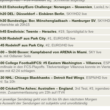
zgebirge Aue – FSV Frankfurt
wg. Schneefall abgesagt
9h15 Eishockey/Euro Challenge: Norwegen – Slowenien
, Laola1.tv-
h20 DEL: Düsseldorf – Eisbären Berlin
, SKY/HD2 live
0h30 Bundesliga: Bor. Mönchengladbach – Hamburger SV
, SKY/HD
rberichte ab 20h15
h45 Eredivisie: Twente – Heracles
, #19, Sportdigital.tv live
h30 Rodeln/F aus Park City
, #1, EURO/HD live
45 Rodeln/F aus Park City
, #2, EURO/HD live
h00 – 5h00 Boxen: Kampfabend von ARENA in Miami
, SKY live
a. mit Odlanier Solis
00 College Football/FCS: #5 Eastern Washington – Villanova
, ESP
mifinale in den FCS-Playoffs. Titelverteidiger Villanova konnte im Vier
ate mit 42:24 schlagen.
30 NHL: Chicago Blackhawks – Detroit Red Wings
, ESPN/HD live
l: Sa 10h
00 Cricket/The Ashes: Australien – England
, 3rd Test, #3, irgendwo
min. Zusammenfassung um 23h auf ITV4
r jeweilige Sendetag geht von 6h bis 6h den nächsten Morgen
e Auswahl der Sendungen ist subjektiv und unvollständig