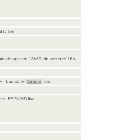
l.tv live
Spielabsage um 18h30 ein weiteres 16h-
 | Laola1.tv-
Stream
live
rs, ESPN/HD live
e