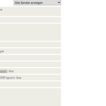
pe
ape
ream
live
ORFsport+ live