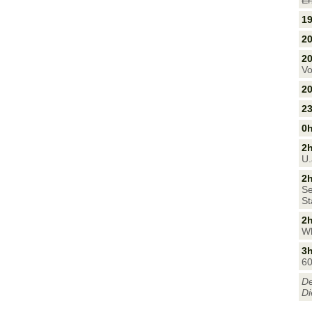
Er
1
20
2
Vo
20
23
0h
2
U.
2h
Se
St
2h
Wh
3h
60
De
Di