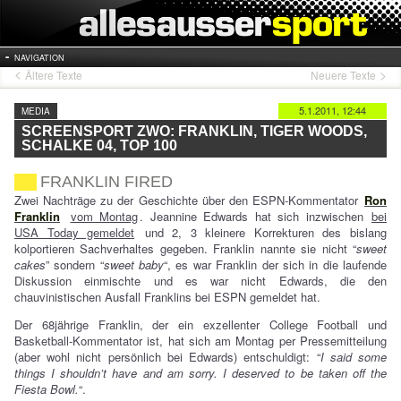
NAVIGATION
Ältere Texte
Neuere Texte
5.1.2011, 12:44
MEDIA
SCREENSPORT ZWO: FRANKLIN, TIGER WOODS,
SCHALKE 04, TOP 100
FRANKLIN FIRED
Zwei Nachträge zu der Geschichte über den ESPN-Kommentator
Ron
Franklin
vom Montag
. Jeannine Edwards hat sich inzwischen
bei
USA Today gemeldet
und 2, 3 kleinere Korrekturen des bislang
kolportieren Sachverhaltes gegeben. Franklin nannte sie nicht “
sweet
cakes
” sondern “
sweet baby
“, es war Franklin der sich in die laufende
Diskussion einmischte und es war nicht Edwards, die den
chauvinistischen Ausfall Franklins bei ESPN gemeldet hat.
Der 68jährige Franklin, der ein exzellenter College Football und
Basketball-Kommentator ist, hat sich am Montag per Pressemitteilung
(aber wohl nicht persönlich bei Edwards) entschuldigt: “
I said some
things I shouldn’t have and am sorry. I deserved to be taken off the
Fiesta Bowl.
“.