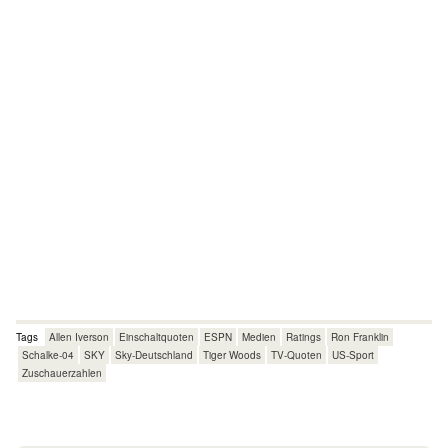
Tags
Allen Iverson
Einschaltquoten
ESPN
Medien
Ratings
Ron Franklin
Schalke-04
SKY
Sky-Deutschland
Tiger Woods
TV-Quoten
US-Sport
Zuschauerzahlen