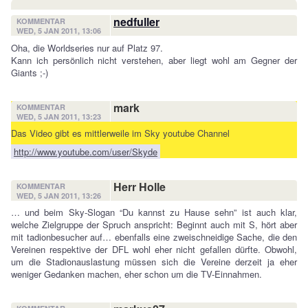
nedfuller
KOMMENTAR
WED, 5 JAN 2011, 13:06
Oha, die Worldseries nur auf Platz 97.
Kann ich persönlich nicht verstehen, aber liegt wohl am Gegner der
Giants ;-)
mark
KOMMENTAR
WED, 5 JAN 2011, 13:23
Das Video gibt es mittlerweile im Sky youtube Channel
http://www.youtube.com/user/Skyde
Herr Holle
KOMMENTAR
WED, 5 JAN 2011, 13:26
… und beim Sky-Slogan “Du kannst zu Hause sehn” ist auch klar,
welche Zielgruppe der Spruch anspricht: Beginnt auch mit S, hört aber
mit tadionbesucher auf… ebenfalls eine zweischneidige Sache, die den
Vereinen respektive der DFL wohl eher nicht gefallen dürfte. Obwohl,
um die Stadionauslastung müssen sich die Vereine derzeit ja eher
weniger Gedanken machen, eher schon um die TV-Einnahmen.