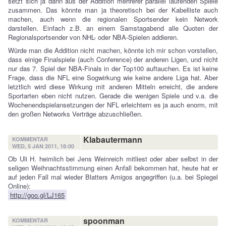
setzt sich ja dann aus der Addition mehrerer parallel laufenden Spiele
zusammen. Das könnte man ja theoretisch bei der Kabelliste auch
machen, auch wenn die regionalen Sportsender kein Network
darstellen. Einfach z.B. an einem Samstagabend alle Quoten der
Regionalsportsender von NHL- oder NBA-Spielen addieren.
Würde man die Addition nicht machen, könnte ich mir schon vorstellen,
dass einige Finalspiele (auch Conference) der anderen Ligen, und nicht
nur das 7. Spiel der NBA-Finals in der Top100 auftauchen. Es ist keine
Frage, dass die NFL eine Sogwirkung wie keine andere Liga hat. Aber
letztlich wird diese Wirkung mit anderen Mitteln erreicht, die andere
Sportarten eben nicht nutzen. Gerade die wenigen Spiele und v.a. die
Wochenendspielansetzungen der NFL erleichtern es ja auch enorm, mit
den großen Networks Verträge abzuschließen.
Klabautermann
KOMMENTAR
WED, 5 JAN 2011, 18:00
Ob Uli H. heimlich bei Jens Weinreich mitliest oder aber selbst in der
seligen Weihnachtsstimmung einen Anfall bekommen hat, heute hat er
auf jeden Fall mal wieder Blatters Amigos angegriffen (u.a. bei Spiegel
Online):
http://goo.gl/LJ165
spoonman
KOMMENTAR