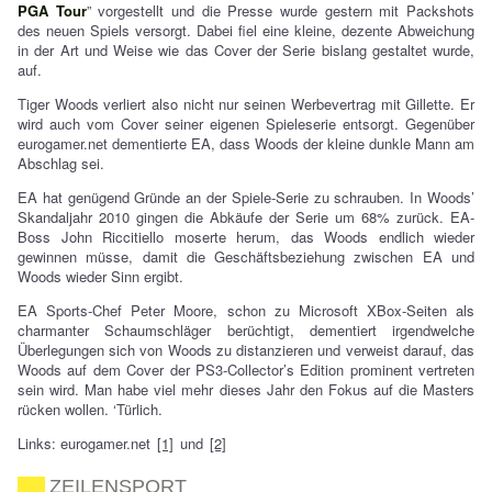
PGA Tour
” vorgestellt und die Presse wurde gestern mit Packshots
des neuen Spiels versorgt. Dabei fiel eine kleine, dezente Abweichung
in der Art und Weise wie das Cover der Serie bislang gestaltet wurde,
auf.
Tiger Woods verliert also nicht nur seinen Werbevertrag mit Gillette. Er
wird auch vom Cover seiner eigenen Spieleserie entsorgt. Gegenüber
eurogamer.net dementierte EA, dass Woods der kleine dunkle Mann am
Abschlag sei.
EA hat genügend Gründe an der Spiele-Serie zu schrauben. In Woods’
Skandaljahr 2010 gingen die Abkäufe der Serie um 68% zurück. EA-
Boss John Riccitiello moserte herum, das Woods endlich wieder
gewinnen müsse, damit die Geschäftsbeziehung zwischen EA und
Woods wieder Sinn ergibt.
EA Sports-Chef Peter Moore, schon zu Microsoft XBox-Seiten als
charmanter Schaumschläger berüchtigt, dementiert irgendwelche
Überlegungen sich von Woods zu distanzieren und verweist darauf, das
Woods auf dem Cover der PS3-Collector’s Edition prominent vertreten
sein wird. Man habe viel mehr dieses Jahr den Fokus auf die Masters
rücken wollen. ‘Türlich.
Links: eurogamer.net
[1]
und
[2]
ZEILENSPORT