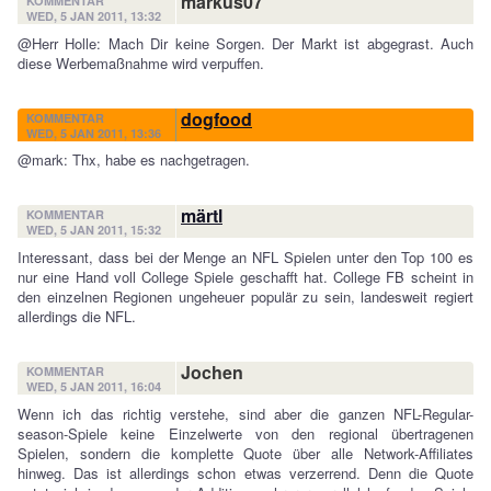
markus07
KOMMENTAR
WED, 5 JAN 2011, 13:32
@Herr Holle: Mach Dir keine Sorgen. Der Markt ist abgegrast. Auch
diese Werbemaßnahme wird verpuffen.
dogfood
KOMMENTAR
WED, 5 JAN 2011, 13:36
@mark: Thx, habe es nachgetragen.
märtl
KOMMENTAR
WED, 5 JAN 2011, 15:32
Interessant, dass bei der Menge an NFL Spielen unter den Top 100 es
nur eine Hand voll College Spiele geschafft hat. College FB scheint in
den einzelnen Regionen ungeheuer populär zu sein, landesweit regiert
allerdings die NFL.
Jochen
KOMMENTAR
WED, 5 JAN 2011, 16:04
Wenn ich das richtig verstehe, sind aber die ganzen NFL-Regular-
season-Spiele keine Einzelwerte von den regional übertragenen
Spielen, sondern die komplette Quote über alle Network-Affiliates
hinweg. Das ist allerdings schon etwas verzerrend. Denn die Quote