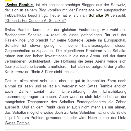
“
Swiss Ramble
“
ist ein englischsprachiger Blogger aus der Schweiz,
der sich in seinem Blog vorallen mit der Finanzlage von europäischen
Fußballklubs beschäftigt. Heute hat er sich an
Schalke 04
versucht:
“Grounds For Concern At Schalke?”
.
Swiss Ramble kommt zu der gleichen Feststellung wie wohl alle
Beobachter: Schalke 04 reitet da einen gefährlichen Ritt auf der
Rasierklinge und braucht für seine Strategie Spiele im Europapokal.
Schalke ist clever genug, um seine Transferausgaben diesen
Gegebenheiten anzupassen. Die eigentlichen Probleme von Schalke
rühren von den hohen Investitionen in die neue Arena und der damit
verbundenen Schuldenlast. Die Hoffnung die teure Arena würde sich
über zusätzliche Events amortisieren, hat sich so aufgrund der großen
Konkurrenz an Rhein & Ruhr nicht realisiert.
Das ist alles nicht sehr neu, aber tut gut in kompakter Form noch
einmal zu lesen und es ist ein Verdienst von Swiss Ramble endlich
auch Zahlenmaterial zur Unterstützung der Einschätzung
zusammengetragen zu haben. Auch wenn er sich letztendlich an der
mangelnden Transparenz des Schalker Firmengeflechtes die Zähne
ausbeißt. Und an dem Punkt kann er auch nicht mehr als nur ahnen,
das Schalke möglicherweise doch
zu hohe
Schulden hat und damit die
Liquidität zum Problem geworden ist oder wird. Noch einmal der Link:
Swiss Ramble
.