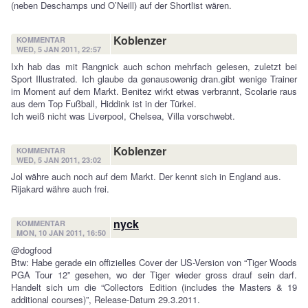
(neben Deschamps und O’Neill) auf der Shortlist wären.
Koblenzer
KOMMENTAR
WED, 5 JAN 2011, 22:57
Ixh hab das mit Rangnick auch schon mehrfach gelesen, zuletzt bei
Sport Illustrated. Ich glaube da genausowenig dran.gibt wenige Trainer
im Moment auf dem Markt. Benitez wirkt etwas verbrannt, Scolarie raus
aus dem Top Fußball, Hiddink ist in der Türkei.
Ich weiß nicht was Liverpool, Chelsea, Villa vorschwebt.
Koblenzer
KOMMENTAR
WED, 5 JAN 2011, 23:02
Jol währe auch noch auf dem Markt. Der kennt sich in England aus.
Rijakard währe auch frei.
nyck
KOMMENTAR
MON, 10 JAN 2011, 16:50
@dogfood
Btw: Habe gerade ein offizielles Cover der US-Version von “Tiger Woods
PGA Tour 12” gesehen, wo der Tiger wieder gross drauf sein darf.
Handelt sich um die “Collectors Edition (includes the Masters & 19
additional courses)”, Release-Datum 29.3.2011.