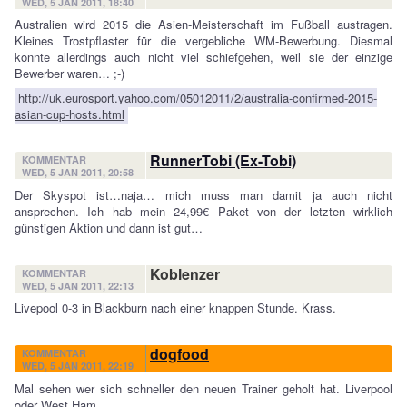
WED, 5 JAN 2011, 18:40
Australien wird 2015 die Asien-Meisterschaft im Fußball austragen.
Kleines Trostpflaster für die vergebliche WM-Bewerbung. Diesmal
konnte allerdings auch nicht viel schiefgehen, weil sie der einzige
Bewerber waren… ;-)
http://uk.eurosport.yahoo.com/05012011/2/australia-confirmed-2015-
asian-cup-hosts.html
RunnerTobi (Ex-Tobi)
KOMMENTAR
WED, 5 JAN 2011, 20:58
Der Skyspot ist…naja… mich muss man damit ja auch nicht
ansprechen. Ich hab mein 24,99€ Paket von der letzten wirklich
günstigen Aktion und dann ist gut…
Koblenzer
KOMMENTAR
WED, 5 JAN 2011, 22:13
Livepool 0-3 in Blackburn nach einer knappen Stunde. Krass.
dogfood
KOMMENTAR
WED, 5 JAN 2011, 22:19
Mal sehen wer sich schneller den neuen Trainer geholt hat. Liverpool
oder West Ham.