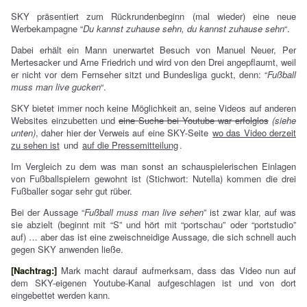
SKY präsentiert zum Rückrundenbeginn (mal wieder) eine neue
Werbekampagne “
Du kannst zuhause sehn, du kannst zuhause sehn
“.
Dabei erhält ein Mann unerwartet Besuch von Manuel Neuer, Per
Mertesacker und Arne Friedrich und wird von den Drei angepflaumt, weil
er nicht vor dem Fernseher sitzt und Bundesliga guckt, denn: “
Fußball
muss man live gucken
“.
SKY bietet immer noch keine Möglichkeit an, seine Videos auf anderen
Websites einzubetten und
eine Suche bei Youtube war erfolglos
(siehe
unten)
, daher hier der Verweis auf eine SKY-Seite
wo das Video derzeit
zu sehen ist
und
auf die Pressemitteilung
.
Im Vergleich zu dem was man sonst an schauspielerischen Einlagen
von Fußballspielern gewohnt ist (Stichwort: Nutella) kommen die drei
Fußballer sogar sehr gut rüber.
Bei der Aussage “
Fußball muss man live sehen
” ist zwar klar, auf was
sie abzielt (beginnt mit “S” und hört mit “portschau” oder “portstudio”
auf) … aber das ist eine zweischneidige Aussage, die sich schnell auch
gegen SKY anwenden ließe.
[Nachtrag:]
Mark macht darauf aufmerksam, dass das Video nun auf
dem SKY-eigenen Youtube-Kanal aufgeschlagen ist und von dort
eingebettet werden kann.