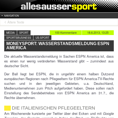
NAVIGATION
Ältere Texte
100 Kommentare
18.6.2013, 13:25
MEDIA
SPORT
SPORTSBUSINESS
US-SPORT
MONEYSPORT: WASSERSTANDSMELDUNG ESPN
AMERICA
Die aktuelle Wasserstandsmeldung in Sachen ESPN America ist, dass
es einen nur wenig veränderten Wasserstand gibt – zumindest aus
deutscher Sicht.
Der Ball liegt bei ESPN, die in ungefähr einem halben Dutzend
europäischen Regionen nach Pflegeeltern für ESPN America-TV-Rechte
suchen und in den jeweiligen Gebieten, u.a. Deutschland,
Medienunternehmen zum Pitch aufgefordert haben. Diese sollen nach
Einstellung des Sendebetriebes von ESPN America am 31.7., die
Rechte übernehmen.
DIE ITALIENISCHEN PFLEGEELTERN
Am Wochenende kursierte per Twitter über drei Ecken und mit
Google