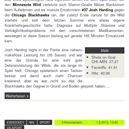
den
Minnesota Wild
verletzte sich Stamm-Goalie Niklas Backstrom
beim Aufwärmen und es musste Ersatzmann
#37 Josh Harding
gegen
die
Chicago Blackhawks
ran, der zuletzt Ende Januar für die Wild
startete und seit dem letzten Sommer eine etwas eigene
Krankheitsgeschichte hatte: Diagnose auf
Multiple Sklerose
und
Verträglichkeitsprobleme mit den verschriebenen Medikamenten,
weswegen er diese Saison bislang auf gerade 185 Minuten Einsatzzeit
kam.
Josh Harding legte in der Partie eine nahezu
Stats
makellose Leistung hin (35 Saves) und war
Shots on Goal
eine der Gründe für eine sehr gute
CHI–MIN: 37:27
Defensivleistung der Wilds, die sie lange im
Faceoffs: 41:41
Spiel hielt. Chicago spielerisch einen Tacken
Hits: 40:36
besser und damit auch mehr Chancen
kreierend, aber es war nicht so das die
Blackhawks den Gegner in Grund und Boden gespielt haben.…
Weiterlesen
3 Kommentare
1.5.2013, 13:40
EISHOCKEY
NHL
SPORT
US-SPORT