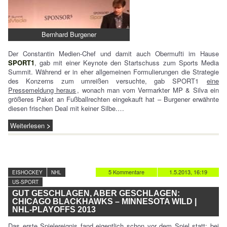
Bernhard Burgener
Der Constantin Medien-Chef und damit auch Obermufti im Hause
SPORT1
, gab mit einer Keynote den Startschuss zum Sports Media
Summit. Während er in eher allgemeinen Formulierungen die Strategie
des Konzerns zum umreißen versuchte, gab SPORT1
eine
Pressemeldung heraus
, wonach man vom Vermarkter MP & Silva ein
größeres Paket an Fußballrechten eingekauft hat – Burgener erwähnte
diesen frischen Deal mit keiner Silbe.…
Weiterlesen
5 Kommentare
1.5.2013, 16:19
EISHOCKEY
NHL
US-SPORT
GUT GESCHLAGEN, ABER GESCHLAGEN:
CHICAGO BLACKHAWKS – MINNESOTA WILD |
NHL-PLAYOFFS 2013
Das erste Spielereignis fand eigentlich schon vor dem Spiel statt: bei