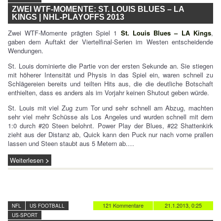
ZWEI WTF-MOMENTE: ST. LOUIS BLUES – LA
KINGS | NHL-PLAYOFFS 2013
Zwei WTF-Momente prägten Spiel 1
St. Louis Blues – LA Kings
,
gaben dem Auftakt der Viertelfinal-Serien im Westen entscheidende
Wendungen.
St. Louis dominierte die Partie von der ersten Sekunde an. Sie stiegen
mit höherer Intensität und Physis in das Spiel ein, waren schnell zu
Schlägereien bereits und teilten Hits aus, die die deutliche Botschaft
enthielten, dass es anders als im Vorjahr keinen Shutout geben würde.
St. Louis mit viel Zug zum Tor und sehr schnell am Abzug, machten
sehr viel mehr Schüsse als Los Angeles und wurden schnell mit dem
1:0 durch #20 Steen belohnt. Power Play der Blues, #22 Shattenkirk
zieht aus der Distanz ab, Quick kann den Puck nur nach vorne prallen
lassen und Steen staubt aus 5 Metern ab.…
Weiterlesen
121 Kommentare
21.1.2013, 0:25
NFL
US FOOTBALL
US-SPORT