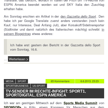
Translate
, das Gerücht, wonach in Italien der Pitch um TV-Rechte von
ESPN America beendet worden sei und SKY Italia den Zuschlag
erhalten habe.
Am Sonntag erschien ein Artikel in der
den
Gazzetta dello Sport
. Den
habe ich per Google Translate zuerst anders verstanden (noch kein
Kauf, nur Interesse, Deal Anfang Juli), aber Korsakoff/Sidelinereporter
(Südtiroler und damit natürlich des Italienischen mächtig) schreibt
in
seinem Blogeintrag
etwas anderes:
Ich habe erst gestern den Bericht in der Gazzetta dello Sport
vom Sonntag, 16.6.
…
Weiterlesen
65 Kommentare
6.6.2013, 23:23
MEDIA
SPORT
SPORTSBUSINESS
US-SPORT
TV-SENDER IM RECHTE-INFIGHT: SPORT1,
SPORTDIGITAL, ESPN AMERICA
Ich war am gestrigen Mittwoch auf dem
Sports Media Summit
von
SPONSORs
in Köln, einem Kongress für Menschen aus dem