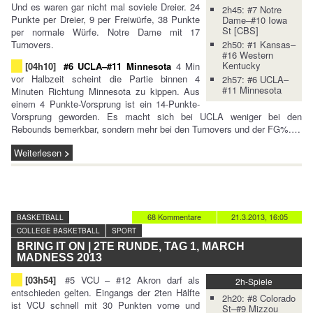
Und es waren gar nicht mal soviele Dreier. 24
2h45: #7 Notre
Punkte per Dreier, 9 per Freiwürfe, 38 Punkte
Dame–#10 Iowa
St [CBS]
per normale Würfe. Notre Dame mit 17
Turnovers.
2h50: #1 Kansas–
#16 Western
Kentucky
[04h10]
#6 UCLA–#11 Minnesota
4 Min
vor Halbzeit scheint die Partie binnen 4
2h57: #6 UCLA–
#11 Minnesota
Minuten Richtung Minnesota zu kippen. Aus
einem 4 Punkte-Vorsprung ist ein 14-Punkte-
Vorsprung geworden. Es macht sich bei UCLA weniger bei den
Rebounds bemerkbar, sondern mehr bei den Turnovers und der FG%.…
Weiterlesen
68 Kommentare
21.3.2013, 16:05
BASKETBALL
COLLEGE BASKETBALL
SPORT
BRING IT ON | 2TE RUNDE, TAG 1, MARCH
MADNESS 2013
[03h54]
#5 VCU – #12 Akron darf als
2h-Spiele
entschieden gelten. Eingangs der 2ten Hälfte
2h20: #8 Colorado
ist VCU schnell mit 30 Punkten vorne und
St–#9 Mizzou