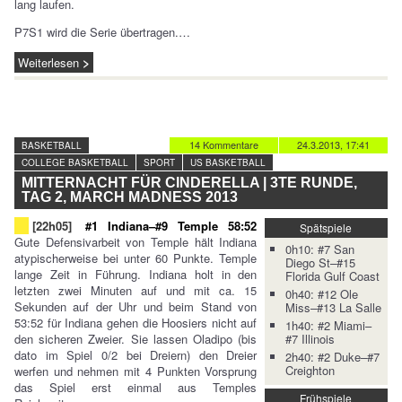
lang laufen.
P7S1 wird die Serie übertragen.…
Weiterlesen
14 Kommentare
24.3.2013, 17:41
BASKETBALL
COLLEGE BASKETBALL
SPORT
US BASKETBALL
MITTERNACHT FÜR CINDERELLA | 3TE RUNDE,
TAG 2, MARCH MADNESS 2013
[22h05]
#1 Indiana–#9 Temple 58:52
Spätspiele
Gute Defensivarbeit von Temple hält Indiana
0h10: #7 San
atypischerweise bei unter 60 Punkte. Temple
Diego St–#15
lange Zeit in Führung. Indiana holt in den
Florida Gulf Coast
letzten zwei Minuten auf und mit ca. 15
0h40: #12 Ole
Sekunden auf der Uhr und beim Stand von
Miss–#13 La Salle
53:52 für Indiana gehen die Hoosiers nicht auf
1h40: #2 Miami–
den sicheren Zweier. Sie lassen Oladipo (bis
#7 Illinois
dato im Spiel 0/2 bei Dreiern) den Dreier
2h40: #2 Duke–#7
Creighton
werfen und nehmen mit 4 Punkten Vorsprung
das Spiel erst einmal aus Temples
Frühspiele