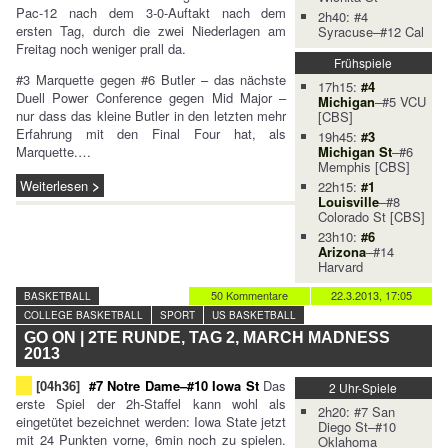
Pac-12 nach dem 3-0-Auftakt nach dem
2h40: #4
ersten Tag, durch die zwei Niederlagen am
Syracuse–#12 Cal
Freitag noch weniger prall da.
Frühspiele
#3 Marquette gegen #6 Butler – das nächste
17h15:
#4
Duell Power Conference gegen Mid Major –
Michigan
–#5 VCU
nur dass das kleine Butler in den letzten mehr
[CBS]
Erfahrung mit den Final Four hat, als
19h45:
#3
Marquette.…
Michigan St
–#6
Memphis [CBS]
Weiterlesen
22h15:
#1
Louisville
–#8
Colorado St [CBS]
23h10:
#6
Arizona
–#14
Harvard
50 Kommentare
22.3.2013, 17:05
BASKETBALL
COLLEGE BASKETBALL
SPORT
US BASKETBALL
GO ON | 2TE RUNDE, TAG 2, MARCH MADNESS
2013
[04h36]
#7 Notre Dame–#10 Iowa St
Das
2 Uhr-Spiele
erste Spiel der 2h-Staffel kann wohl als
2h20: #7 San
eingetütet bezeichnet werden: Iowa State jetzt
Diego St–#10
mit 24 Punkten vorne, 6min noch zu spielen.
Oklahoma