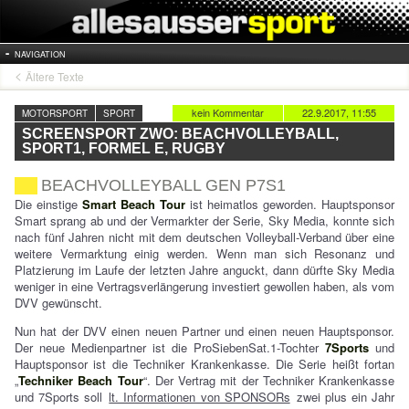
NAVIGATION
Ältere Texte
kein Kommentar
22.9.2017, 11:55
MOTORSPORT
SPORT
SCREENSPORT ZWO: BEACHVOLLEYBALL,
SPORT1, FORMEL E, RUGBY
BEACHVOLLEYBALL GEN P7S1
Die einstige
Smart Beach Tour
ist heimatlos geworden. Hauptsponsor
Smart sprang ab und der Vermarkter der Serie, Sky Media, konnte sich
nach fünf Jahren nicht mit dem deutschen Volleyball-Verband über eine
weitere Vermarktung einig werden. Wenn man sich Resonanz und
Platzierung im Laufe der letzten Jahre anguckt, dann dürfte Sky Media
weniger in eine Vertragsverlängerung investiert gewollen haben, als vom
DVV gewünscht.
Nun hat der DVV einen neuen Partner und einen neuen Hauptsponsor.
Der neue Medienpartner ist die ProSiebenSat.1-Tochter
7Sports
und
Hauptsponsor ist die Techniker Krankenkasse. Die Serie heißt fortan
„
Techniker Beach Tour
“. Der Vertrag mit der Techniker Krankenkasse
und 7Sports soll
lt. Informationen von SPONSORs
zwei plus ein Jahr