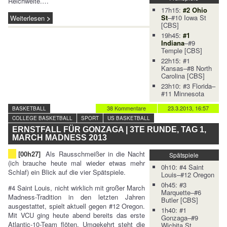
Reichweite.…
17h15:
#2 Ohio
St
–#10 Iowa St
Weiterlesen
[CBS]
19h45:
#1
Indiana
–#9
Temple [CBS]
22h15: #1
Kansas–#8 North
Carolina [CBS]
23h10: #3 Florida–
#11 Minnesota
38 Kommentare
23.3.2013, 16:57
BASKETBALL
COLLEGE BASKETBALL
SPORT
US BASKETBALL
ERNSTFALL FÜR GONZAGA | 3TE RUNDE, TAG 1,
MARCH MADNESS 2013
[00h27]
Als Rausschmeißer in die Nacht
Spätspiele
(ich brauche heute mal wieder etwas mehr
0h10: #4 Saint
Schlaf) ein Blick auf die vier Spätspiele.
Louis–#12 Oregon
0h45: #3
#4 Saint Louis, nicht wirklich mit großer March
Marquette–#6
Madness-Tradition in den letzten Jahren
Butler [CBS]
ausgestattet, spielt aktuell gegen #12 Oregon.
1h40: #1
Mit VCU ging heute abend bereits das erste
Gonzaga–#9
Atlantic-10-Team flöten. Umgekehrt steht die
Wichita St