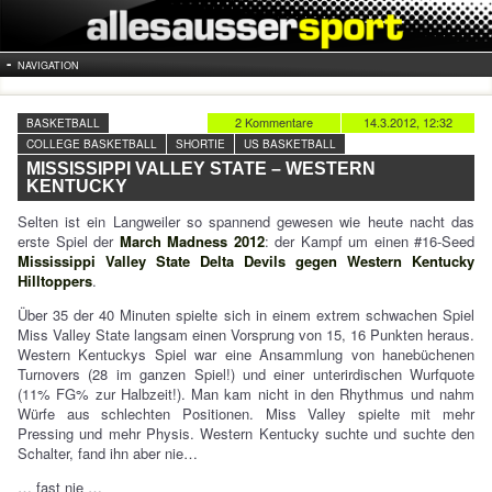
NAVIGATION
2 Kommentare
14.3.2012, 12:32
BASKETBALL
COLLEGE BASKETBALL
SHORTIE
US BASKETBALL
MISSISSIPPI VALLEY STATE – WESTERN
KENTUCKY
Selten ist ein Langweiler so spannend gewesen wie heute nacht das
erste Spiel der
March Madness 2012
: der Kampf um einen #16-Seed
Mississippi Valley State Delta Devils gegen Western Kentucky
Hilltoppers
.
Über 35 der 40 Minuten spielte sich in einem extrem schwachen Spiel
Miss Valley State langsam einen Vorsprung von 15, 16 Punkten heraus.
Western Kentuckys Spiel war eine Ansammlung von hanebüchenen
Turnovers (28 im ganzen Spiel!) und einer unterirdischen Wurfquote
(11% FG% zur Halbzeit!). Man kam nicht in den Rhythmus und nahm
Würfe aus schlechten Positionen. Miss Valley spielte mit mehr
Pressing und mehr Physis. Western Kentucky suchte und suchte den
Schalter, fand ihn aber nie…
… fast nie …