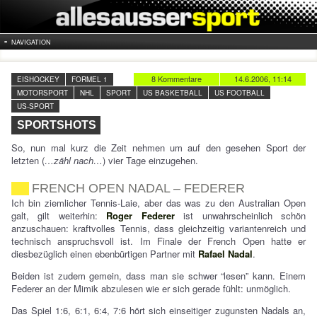
NAVIGATION
8 Kommentare
14.6.2006, 11:14
EISHOCKEY
FORMEL 1
MOTORSPORT
NHL
SPORT
US BASKETBALL
US FOOTBALL
US-SPORT
SPORTSHOTS
So, nun mal kurz die Zeit nehmen um auf den gesehen Sport der
letzten (
…zähl nach…
) vier Tage einzugehen.
FRENCH OPEN NADAL – FEDERER
Ich bin ziemlicher Tennis-Laie, aber das was zu den Australian Open
galt, gilt weiterhin:
Roger Federer
ist unwahrscheinlich schön
anzuschauen: kraftvolles Tennis, dass gleichzeitig variantenreich und
technisch anspruchsvoll ist. Im Finale der French Open hatte er
diesbezüglich einen ebenbürtigen Partner mit
Rafael Nadal
.
Beiden ist zudem gemein, dass man sie schwer “lesen” kann. Einem
Federer an der Mimik abzulesen wie er sich gerade fühlt: unmöglich.
Das Spiel 1:6, 6:1, 6:4, 7:6 hört sich einseitiger zugunsten Nadals an,