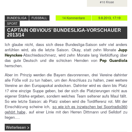
#10 Kruse
14 Kommentare
9.8.2013, 17:19
BUNDESLIGA
FUSSBALL
SPORT
CAPTAIN OBVIOUS’ BUNDESLIGA-VORSCHAUER
2013/14
Ich glaube nicht, dass sich diese Bundesliga-Saison sehr viel anders
anfühlen wird, als die letzte Saison. Okay, statt zehn Monate
Jupp
Heynckes
-Abschiedsschmerz, wird zehn Monate lang Verblüffung über
das gute Deutsch und die schicken Hemden von
Pep Guardiola
herrschen.
Aber im Prinzip werden die Bayern davonrennen, drei Vereine dahinter
alle Füße voll zu tun haben, um den Anschluss zu halten, zwei weitere
Vereine an den Europapokal andocken. Dahinter wird es dann bis Platz
17 eine einzige Suppe geben, bei der sich die Platzierungen nicht aus
eigener Stärke ergeben, sondern welches Team seltener aufs Maul fällt.
So wie letzte Saison: ab Platz sieben wird die Tordifferenz rot. Mit der
Einschätzung scheine ich,
so wie ich es inzwischen bei Sportradio360
gehört habe
, auf einer Linie mit den Herren Dittmann und Selldorf zu
liegen.…
Weiterlesen