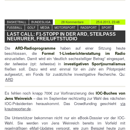
28 Kommentare
25.6.2013, 23:48
BASKETBALL
BUNDESLIGA
FUSSBALL
GOLF
MEDIA
MOTORSPORT
RADSPORT
SPORT
LAST CALL: F1-STOPP IN DER ARD, STEILPASS
NEURURER, FREILUFTSTUDIO
Die
ARD-Radioprogramme
haben auf einer Sitzung heute
beschlossen, die
Formel 1-Liveberichterstattung im Radio
einzustellen. Damit wird ein “deutlich sechsstelliger Betrag” eingespart,
der
teilweise
(rpt:
teilweise
) in
investigativen Sportjournalismus
fließen soll. Dazu wird erst einmal für ein Jahr ein Pilotprojekt
aufgesetzt, ein Fonds für zusätzliche investigative Recherche. Qu:
ARD
Es fehlen noch knapp 700€ zur Vorfinanzierung des
IOC-Buches von
Jens Weinreich
– das im September rechtzeitig zur Wahl des nächsten
IOC-Präsidenten herauskommt. Das Crowdfunding geschieht
via
krautreporter.de
.
Die Unterstützer bekommen nicht nur ein eBook-Dossier vor der IOC-
Wahl. Sie werden von Jens Weinreich bereits im Vorfeld mit
regelmäßigen eMail-Updates versorgt, wie zum Beispiel heute zum