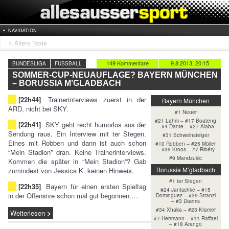
NAVIGATION
Ältere Texte
149 Kommentare
9.8.2013, 20:15
BUNDESLIGA
FUSSBALL
SOMMER-CUP-NEUAUFLAGE? BAYERN MÜNCHEN
– BORUSSIA M’GLADBACH
[22h44]
Trainerinterviews zuerst in der
Bayern München
ARD, nicht bei SKY.
#1 Neuer
#21 Lahm – #17 Boateng
[22h41]
SKY geht recht humorlos aus der
– #4 Dante – #27 Alaba
Sendung raus. Ein Interview mit ter Stegen.
#31 Schweinsteiger
Eines mit Robben und dann ist auch schon
#10 Robben – #25 Müller
– #39 Kroos – #7 Ribéry
“Mein Stadion” dran. Keine Trainerinterviews.
#9 Mandzukic
Kommen die später in “Mein Stadion”? Gab
Borussia M’gladbach
zumindest von Jessica K. keinen Hinweis.
#1 ter Stegen
[22h35]
Bayern für einen ersten Spieltag
#24 Jantschke – #15
in der Offensive schon mal gut begonnen.…
Dominguez – #39 Stranzl
– #3 Daems
#34 Xhaka – #23 Kramer
Weiterlesen
#7 Herrmann – #11 Raffael
– #18 Arango