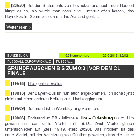
[23h50]
Bei den Statements von Heynckes und noch mehr Hoeneß
klingt es so, als würde man noch eine Hintertür offen lassen, das
Heynckes im Sommer noch mal ins Ausland geht.…
Weiterlesen
52 Kommentare
25.5.2013, 12:02
BUNDESLIGA
FUSSBALL EUROPAPOKALE
FUSSBALL
GRUNDRAUSCHEN BIS ZUM 0:0 | VOR DEM CL-
FINALE
[19h18]
Hier geht es weiter.
[19h13]
Der Bayern-Bus ist nun auch angekommen. Ich schalt jetzt
gleich auf einen anderen Beitrag zum Liveblogging um.
[19h09]
Dortmund ist in Wembley angekommen.
[19h06]
Endstand im BBL-Halbfinale
Ulm – Oldenburg
60:72. Ulm
gewann nur das dritte Viertel mit 16:13. Zwei Viertel gingen
untentschieden auf (2tes: 19:19, 4tes: 20:20). Das Problem ist das
erste Viertel, mit der Verletzung von Günther gewesen, dass die Ulmer