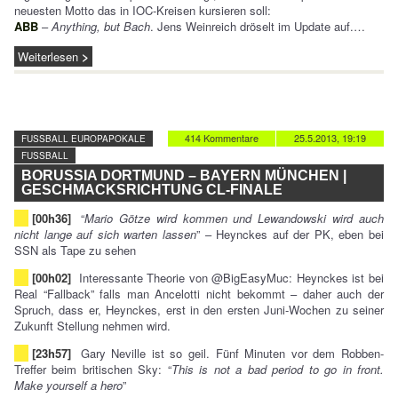
neuesten Motto das in IOC-Kreisen kursieren soll:
ABB
–
Anything, but Bach
. Jens Weinreich dröselt im Update auf.…
Weiterlesen
414 Kommentare
25.5.2013, 19:19
FUSSBALL EUROPAPOKALE
FUSSBALL
BORUSSIA DORTMUND – BAYERN MÜNCHEN |
GESCHMACKSRICHTUNG CL-FINALE
[00h36]
“
Mario Götze wird kommen und Lewandowski wird auch
nicht lange auf sich warten lassen
” – Heynckes auf der PK, eben bei
SSN als Tape zu sehen
[00h02]
Interessante Theorie von @BigEasyMuc: Heynckes ist bei
Real “Fallback” falls man Ancelotti nicht bekommt – daher auch der
Spruch, dass er, Heynckes, erst in den ersten Juni-Wochen zu seiner
Zukunft Stellung nehmen wird.
[23h57]
Gary Neville ist so geil. Fünf Minuten vor dem Robben-
Treffer beim britischen Sky: “
This is not a bad period to go in front.
Make yourself a hero
”