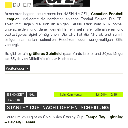
DU, EI?
Ansonsten beginnt heute nacht bei NASN die CFL, “
Canadian Football
League
“, und damit die nordamerikanische Football-Saison. Die CFL
spielt mit Regeln die sich an einigen Details stark vom NFL-Football
unterscheiden und daher gemeinhin ein sehr viel offensiveres und
paßlastigeres Spiel ermöglichen. Die CFL hat die NFL ab und zu mit
einigen namhaften schnellen Receivern oder wurfgewaltigen QBs
versorgt.
So gibt es ein
größeres Spielfeld
(paar Yards breiter und 30yds länger
als 65yds von Mittellinie bis zur Endzone.…
Weiterlesen
kein Kommentar
3.6.2004, 12:19
EISHOCKEY
NHL
US-SPORT
STANLEY-CUP: NACHT DER ENTSCHEIDUNG
Heute um 2h00 gibt es Spiel 5 des Stanley-Cup:
Tampa Bay Lightning
– Calgary Flames