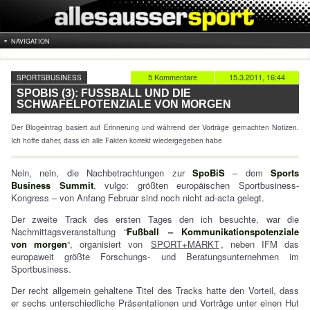
NAVIGATION
5 Kommentare
15.3.2011, 16:44
SPORTSBUSINESS
SPOBIS (3): FUSSBALL UND DIE S
CHWAFELPOTENZIALE VON MORGEN
Der Blogeintrag basiert auf Erinnerung und während der Vorträge gemachten Notizen.
Ich hoffe daher, dass ich alle Fakten korrekt wiedergegeben habe
Nein, nein, die Nachbetrachtungen zur
SpoBiS
– dem
Sports
Business Summit
, vulgo: größten europäischen Sportbusiness-
Kongress – von Anfang Februar sind noch nicht ad-acta gelegt.
Der zweite Track des ersten Tages den ich besuchte, war die
Nachmittagsveranstaltung “
Fußball – Kommunikationspotenziale
von morgen
“, organisiert von
SPORT+MARKT
, neben IFM das
europaweit größte Forschungs- und Beratungsunternehmen im
Sportbusiness.
Der recht allgemein gehaltene Titel des Tracks hatte den Vorteil, dass
er sechs unterschiedliche Präsentationen und Vorträge unter einen Hut