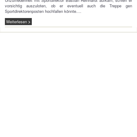
Unzufriedenheit mit Sportdirektor Bastian Reinhardt aufkam, schien er
vorsichtig auszuloten, ob er eventuell auch die Treppe gen
Sportdirektorenposten hochfallen könnte.…
Weiterlesen