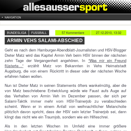
NAVIGATION
57 Kommentare
27.12.2010, 13:32
BUNDESLIGA
FUSSBALL
ARMIN VEHS SALAMI-ABSCHIED
Geht es nach dem Hamburger-Abendblatt-Journalisten und HSV-Blogger
Dieter Matz wird das Kapitel Armin Veh beim HSV binnen der nächsten
zehn Tage der Vergangenheit angehören. In
“Was mir ein Freund
flüsterte…”
erzählt Matz von Bekannten in Vehs Heimatstadt
Augsburg, die von einem Rücktritt in dieser oder der nächsten Woche
erfahren haben wollen.
Nun ist Dieter Matz in seinen Statements öfters wankelmütig, aber die
von Matz beschriebene Entwicklung würde wie Faust aufs Auge auf
das Verhalten von Armin Veh im Dezember passen, der sich per
Salami-Taktik immer mehr vom HSV-Trainerjob zu verabschieden
scheint. Wenn er in einem Anfall von weihnachtlicher Melancholie
plötzlich davon spricht, dass der HSV sein letzter Trainerjob sei, dann
klingt das nicht wie ein Traumjob, sondern wie ein Hilfeschrei.
Als in den letzten Wochen im Umfeld eine immer größere