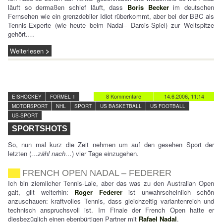
läuft so dermaßen schief läuft, dass
Boris Becker
im deutschen
Fernsehen wie ein grenzdebiler Idiot rüberkommt, aber bei der BBC als
Tennis-Experte (wie heute beim Nadal– Darcis-Spiel) zur Weltspitze
gehört.…
Weiterlesen
8 Kommentare
14.6.2006, 11:14
EISHOCKEY
FORMEL 1
MOTORSPORT
NHL
SPORT
US BASKETBALL
US FOOTBALL
US-SPORT
SPORTSHOTS
So, nun mal kurz die Zeit nehmen um auf den gesehen Sport der
letzten (
…zähl nach…
) vier Tage einzugehen.
FRENCH OPEN NADAL – FEDERER
Ich bin ziemlicher Tennis-Laie, aber das was zu den Australian Open
galt, gilt weiterhin:
Roger Federer
ist unwahrscheinlich schön
anzuschauen: kraftvolles Tennis, dass gleichzeitig variantenreich und
technisch anspruchsvoll ist. Im Finale der French Open hatte er
diesbezüglich einen ebenbürtigen Partner mit
Rafael Nadal
.