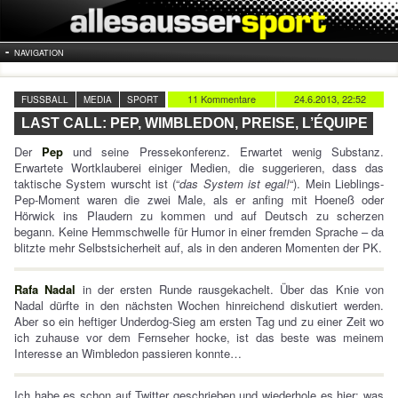
NAVIGATION
11 Kommentare
24.6.2013, 22:52
FUSSBALL
MEDIA
SPORT
LAST CALL: PEP, WIMBLEDON, PREISE, L’ÉQUIPE
Der
Pep
und seine Pressekonferenz. Erwartet wenig Substanz.
Erwartete Wortklauberei einiger Medien, die suggerieren, dass das
taktische System wurscht ist (“
das System ist egal!
“). Mein Lieblings-
Pep-Moment waren die zwei Male, als er anfing mit Hoeneß oder
Hörwick ins Plaudern zu kommen und auf Deutsch zu scherzen
begann. Keine Hemmschwelle für Humor in einer fremden Sprache – da
blitzte mehr Selbstsicherheit auf, als in den anderen Momenten der PK.
Rafa Nadal
in der ersten Runde rausgekachelt. Über das Knie von
Nadal dürfte in den nächsten Wochen hinreichend diskutiert werden.
Aber so ein heftiger Underdog-Sieg am ersten Tag und zu einer Zeit wo
ich zuhause vor dem Fernseher hocke, ist das beste was meinem
Interesse an Wimbledon passieren konnte…
Ich habe es schon auf Twitter geschrieben und wiederhole es hier: was