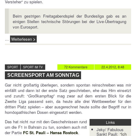
Versteher“ zu spielen.
Beim gestrigen Freitagabendspiel der Bundesliga gab es an
einigen Stellen technische Störungen bei der Live-Übertragung
von Eurosport.
…
Weiterlesen
72 Kommentare
22.4.2012, 8:48
SPORT
SPORT IM TV
SCREENSPORT AM SONNTAG
Gar nicht großartig überlegen, sondern spontan reinschreiben was mir
einfällt und dann ist der erste Satz geschrieben, ehe das Hirn einsetzt
und zuruft: “
Großkampftag
” mag zwar auf dem ersten Blick für die
Zweite Liga passend sein, da heute alle drei Wettbewerber für den
dritten Platz spielen – aber ausgerechnet heute sollte der Begriff nur in
homöopathischen Dosen eingesetzt werden.
Das hat nicht nur mit den Geschehnissen rund
Links
um die F1 in Bahrain zu tun, sondern auch mit
Jeky/ Fabulous
der Partie
FC St. Pauli – Hansa Rostock
.
Sankt Pauli:
“Ich