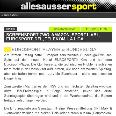
NAVIGATION
kein Kommentar
11.9.2017, 11:55
SPORT
SCREENSPORT ZWO: AMAZON, SPORT1, VBL,
EUROSPORT, DFL, TELEKOM, LA LIGA
EUROSPORT-PLAYER & BUNDESLIGA
Am letzten Freitag hatte Eurosport sein zweites Bundesliga-Exklusiv-
Spiel auf dem neuen Kanal EUROSPORT2 Xtra und auf dem
Eurosport-Player. Die Quintessenz: die technischen Probleme schienen
nicht mehr in der Massivität aufzutreten, wie noch am zweiten Spieltag,
aber sie trafen immer noch zu viele Zuschauer – siehe
auch meinen
Blogeintrag
.
Zum zweiten Mal traf es den HSV und am nächsten Spieltag wird das
dritte HSV-Freitagsspiel in Folge anstehen, bevor das erste
Sonntagsspiel übertragen wird und in der Woche dadrauf die Bayern
freitags aufschlagen werden.
Die DFL
reagierte am Samstag mit einer Pressemitteilung
(H/T MaikH)
– entweder wirklich mit dicken Hals oder einfach nur um „Fanproblem-