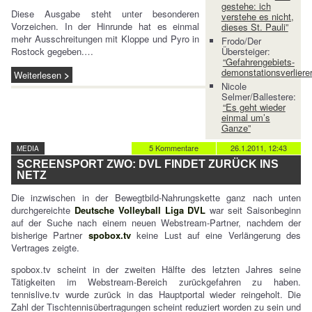
gestehe: ich
Diese Ausgabe steht unter besonderen
verstehe es nicht,
Vorzeichen. In der Hinrunde hat es einmal
dieses St. Pauli”
mehr Ausschreitungen mit Kloppe und Pyro in
Frodo/Der
Rostock gegeben.…
Übersteiger:
“Gefahrengebiets-
demonstationsverlierer
Weiterlesen
Nicole
Selmer/Ballestere:
“Es geht wieder
einmal um’s
Ganze”
5 Kommentare
26.1.2011, 12:43
MEDIA
SCREENSPORT ZWO: DVL FINDET ZURÜCK INS
NETZ
Die inzwischen in der Bewegtbild-Nahrungskette ganz nach unten
durchgereichte
Deutsche Volleyball Liga DVL
war seit Saisonbeginn
auf der Suche nach einem neuen Webstream-Partner, nachdem der
bisherige Partner
spobox.tv
keine Lust auf eine Verlängerung des
Vertrages zeigte.
spobox.tv scheint in der zweiten Hälfte des letzten Jahres seine
Tätigkeiten im Webstream-Bereich zurückgefahren zu haben.
tennislive.tv wurde zurück in das Hauptportal wieder reingeholt. Die
Zahl der Tischtennisübertragungen scheint reduziert worden zu sein und