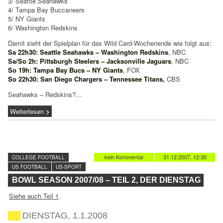
3/ Seattle Seahawks
4/ Tampa Bay Buccaneers
5/ NY Giants
6/ Washington Redskins
Damit sieht der Spielplan für das Wild Card-Wochenende wie folgt aus:
Sa 22h30: Seattle Seahawks – Washington Redskins
, NBC
Sa/So 2h: Pittsburgh Steelers – Jacksonville Jaguars
, NBC
So 19h: Tampa Bay Bucs – NY Giants
, FOX
So 22h30: San Diego Chargers – Tennessee Titans,
CBS
Seahawks – Redskins?…
Weiterlesen
kein Kommentar
31.12.2007, 12:30
COLLEGE FOOTBALL
US FOOTBALL
US-SPORT
BOWL SEASON 2007/08 – TEIL 2, DER DIENSTAG
Siehe auch Teil 1
.
DIENSTAG, 1.1.2008