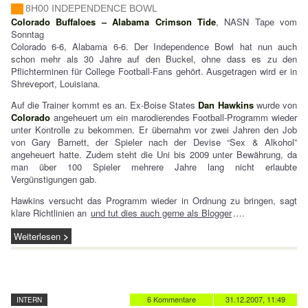
8H00 INDEPENDENCE BOWL
Colorado Buffaloes – Alabama Crimson Tide
, NASN Tape vom
Sonntag
Colorado 6-6, Alabama 6-6. Der Independence Bowl hat nun auch
schon mehr als 30 Jahre auf den Buckel, ohne dass es zu den
Pflichterminen für College Football-Fans gehört. Ausgetragen wird er in
Shreveport, Louisiana.
Auf die Trainer kommt es an. Ex-Boise States
Dan Hawkins
wurde von
Colorado
angeheuert um ein marodierendes Football-Programm wieder
unter Kontrolle zu bekommen. Er übernahm vor zwei Jahren den Job
von Gary Barnett, der Spieler nach der Devise “Sex & Alkohol”
angeheuert hatte. Zudem steht die Uni bis 2009 unter Bewährung, da
man über 100 Spieler mehrere Jahre lang nicht erlaubte
Vergünstigungen gab.
Hawkins versucht das Programm wieder in Ordnung zu bringen, sagt
klare Richtlinien an
und tut dies auch gerne als Blogger
.…
Weiterlesen
6 Kommentare
31.12.2007, 11:49
INTERN