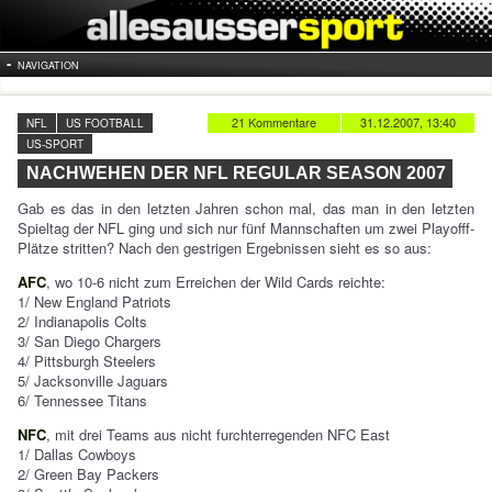
NAVIGATION
21 Kommentare
31.12.2007, 13:40
NFL
US FOOTBALL
US-SPORT
NACHWEHEN DER NFL REGULAR SEASON 2007
Gab es das in den letzten Jahren schon mal, das man in den letzten
Spieltag der NFL ging und sich nur fünf Mannschaften um zwei Playofff-
Plätze stritten? Nach den gestrigen Ergebnissen sieht es so aus:
AFC
, wo 10-6 nicht zum Erreichen der Wild Cards reichte:
1/ New England Patriots
2/ Indianapolis Colts
3/ San Diego Chargers
4/ Pittsburgh Steelers
5/ Jacksonville Jaguars
6/ Tennessee Titans
NFC
, mit drei Teams aus nicht furchterregenden NFC East
1/ Dallas Cowboys
2/ Green Bay Packers