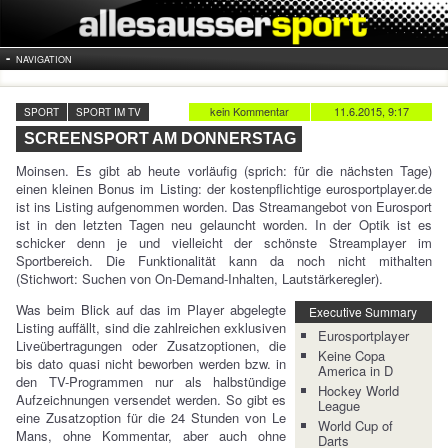
NAVIGATION
kein Kommentar
11.6.2015, 9:17
SPORT
SPORT IM TV
SCREENSPORT AM DONNERSTAG
Moinsen. Es gibt ab heute vorläufig (sprich: für die nächsten Tage)
einen kleinen Bonus im Listing: der kostenpflichtige eurosportplayer.de
ist ins Listing aufgenommen worden. Das Streamangebot von Eurosport
ist in den letzten Tagen neu gelauncht worden. In der Optik ist es
schicker denn je und vielleicht der schönste Streamplayer im
Sportbereich. Die Funktionalität kann da noch nicht mithalten
(Stichwort: Suchen von On-Demand-Inhalten, Lautstärkeregler).
Was beim Blick auf das im Player abgelegte
Executive Summary
Listing auffällt, sind die zahlreichen exklusiven
Eurosportplayer
Liveübertragungen oder Zusatzoptionen, die
Keine Copa
bis dato quasi nicht beworben werden bzw. in
America in D
den TV-Programmen nur als halbstündige
Hockey World
Aufzeichnungen versendet werden. So gibt es
League
eine Zusatzoption für die 24 Stunden von Le
World Cup of
Mans, ohne Kommentar, aber auch ohne
Darts