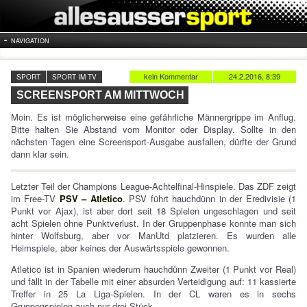
NAVIGATION
kein Kommentar
24.2.2016, 8:39
SPORT
SPORT IM TV
SCREENSPORT AM MITTWOCH
Moin. Es ist möglicherweise eine gefährliche Männergrippe im Anflug.
Bitte halten Sie Abstand vom Monitor oder Display. Sollte in den
nächsten Tagen eine Screensport-Ausgabe ausfallen, dürfte der Grund
dann klar sein.
Letzter Teil der Champions League-Achtelfinal-Hinspiele. Das ZDF zeigt
im Free-TV
PSV – Atletico
. PSV führt hauchdünn in der Eredivisie (1
Punkt vor Ajax), ist aber dort seit 18 Spielen ungeschlagen und seit
acht Spielen ohne Punktverlust. In der Gruppenphase konnte man sich
hinter Wolfsburg, aber vor ManUtd platzieren. Es wurden alle
Heimspiele, aber keines der Auswärtsspiele gewonnen.
Atletico ist in Spanien wiederum hauchdünn Zweiter (1 Punkt vor Real)
und fällt in der Tabelle mit einer absurden Verteidigung auf: 11 kassierte
Treffer in 25 La Liga-Spielen. In der CL waren es in sechs
Gruppenspielen auch nur drei Stück.…