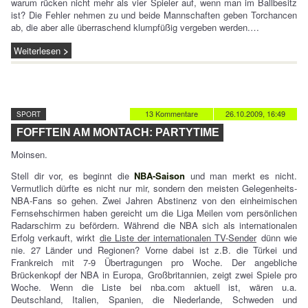
warum rücken nicht mehr als vier Spieler auf, wenn man im Ballbesitz
ist? Die Fehler nehmen zu und beide Mannschaften geben Torchancen
ab, die aber alle überraschend klumpfüßig vergeben werden.…
Weiterlesen
13 Kommentare
26.10.2009, 16:49
SPORT
FOFFTEIN AM MONTACH: PARTYTIME
Moinsen.
Stell dir vor, es beginnt die
NBA-Saison
und man merkt es nicht.
Vermutlich dürfte es nicht nur mir, sondern den meisten Gelegenheits-
NBA-Fans so gehen. Zwei Jahren Abstinenz von den einheimischen
Fernsehschirmen haben gereicht um die Liga Meilen vom persönlichen
Radarschirm zu befördern. Während die NBA sich als internationalen
Erfolg verkauft, wirkt
die Liste der internationalen TV-Sender
dünn wie
nie. 27 Länder und Regionen? Vorne dabei ist z.B. die Türkei und
Frankreich mit 7-9 Übertragungen pro Woche. Der angebliche
Brückenkopf der NBA in Europa, Großbritannien, zeigt zwei Spiele pro
Woche. Wenn die Liste bei nba.com aktuell ist, wären u.a.
Deutschland, Italien, Spanien, die Niederlande, Schweden und