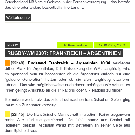
Griechenland NBA-freie Gebiete in der Fernsehversorgung – das beträfe
das eine oder andere basketballaffine Land.…
Weiterlesen
10 Kommentare
19.10.2007, 20:52
RUGBY
RUGBY-WM 2007: FRANKREICH – ARGENTINIEN
[22h48]
Endstand Frankreich – Argentinien 10:34
Verdienter
dritter Platz für Argentinien, DIE Entdeckung der WM. Langfristig wird
es spannend sein zu beobachten ob die Argentinier einfach nur eine
“goldene Generation” hatten oder ob sie sich langfristig etablieren
können. Das wird möglicherweise auch davon abhängen wie schnell es
ihnen gelingt Anschluß an die TriNations oder Six Nations zu finden.
Bemerkenswert: trotz des zuletzt schwachen französischen Spiels ging
kaum ein Zuschauer vorzeitig.
[22h45]
Die französische Mannschaft implodiert. Keine Gegenwehr
mehr. Alle sind sie gezeichnet. Dominici, Ibanez und Chabal mit
lädiertem gesicht. Michalak wankt mit Betreuern an seiner Seite aus
dem Spielfeld raus.