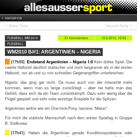
NAVIGATION
Ältere Texte
Neuere Texte
51 Kommentare
12.6.2010, 15:53
FUSSBALL WM 2010
FUSSBALL
WM2010 B/#1: ARGENTINIEN – NIGERIA
[17h55]
Endstand Argentinien – Nigeria 1:0
Kein dolles Spiel. Die
zweite Halbzeit deutlich statischer und noch langsamer als in der ersten
Halbzeit, nur ab und zu von schnellen Gegenangriffen unterbrochen.
Nigeria, das ging gar nicht. Da muss auch von der Intensität mehr
kommen, wenn man so lange zurückliegt – aber nie hatte man das
Gefühl, dass sich da ein Team zurückkämpft. Dazu sehr wenig über die
Flügel gespielt und sehr viele wurstige Anspiele für die Spitzen.
Argentinien wirkte wie ein One-trick-Pony namens “Messi”.
Für mich die stärkste Mannschaft nach dem ersten Spieltag in Gruppe
B: Südkorea.
[17h41]
Haben die Argentinier gerade Konditionsprobleme oder