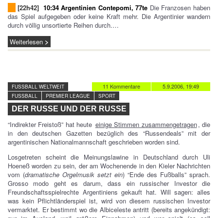
[22h42]
10:34 Argentinien Contepomi, 77te
Die Franzosen haben
das Spiel aufgegeben oder keine Kraft mehr. Die Argentinier wandern
durch völlig unsortierte Reihen durch.…
Weiterlesen
11 Kommentare
5.9.2006, 19:49
FUSSBALL WELTWEIT
FUSSBALL
PREMIER LEAGUE
SPORT
DER RUSSE UND DER RUSSE
“Indirekter Freistoß” hat heute
einige Stimmen zusammengetragen
, die
in den deutschen Gazetten bezüglich des “Russendeals” mit der
argentinischen Nationalmannschaft geschrieben worden sind.
Losgetreten scheint die Meinungslawine in Deutschland durch Uli
Hoeneß worden zu sein, der am Wochenende in den Kieler Nachrichten
vom (
dramatische Orgelmusik setzt ein
) “Ende des Fußballs” sprach.
Grosso modo geht es darum, dass ein russischer Investor die
Freundschaftsspielrechte Argentiniens gekauft hat. Will sagen: alles
was kein Pflichtländerspiel ist, wird von diesem russischen Investor
vermarktet. Er bestimmt wo die Albiceleste antritt (bereits angekündigt: