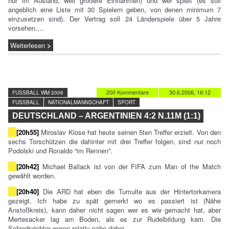
nur im Ausland, weil größere Einnahmen) und wer spielt (es soll
angeblich eine Liste mit 30 Spielern geben, von denen minimum 7
einzusetzen sind). Der Vertrag soll 24 Länderspiele über 5 Jahre
vorsehen.…
Weiterlesen
200 Kommentare
30.6.2006, 16:12
FUSSBALL WM 2006
FUSSBALL
NATIONALMANNSCHAFT
SPORT
DEUTSCHLAND – ARGENTINIEN 4:2 N.11M (1:1)
[20h55]
Miroslav Klose hat heute seinen 5ten Treffer erzielt. Von den
sechs Torschützen die dahinter mit drei Treffer folgen, sind nur noch
Podolski und Ronaldo “im Rennen”.
[20h42]
Michael Ballack ist von der FIFA zum Man of the Match
gewählt worden.
[20h40]
Die ARD hat eben die Tumulte aus der Hintertorkamera
gezeigt. Ich habe zu spät gemerkt wo es passiert ist (Nähe
Anstoßkreis), kann daher nicht sagen wer es wie gemacht hat, aber
Mertesacker lag am Boden, als es zur Rudelbildung kam. Die
Schiedsrichter waren relativ nahe dabei.