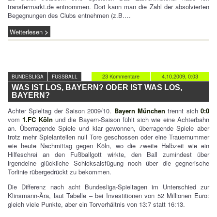
transfermarkt.de entnommen. Dort kann man die Zahl der absolvierten
Begegnungen des Clubs entnehmen (z.B.…
Weiterlesen
23 Kommentare
4.10.2009, 0:03
BUNDESLIGA
FUSSBALL
WAS IST LOS, BAYERN? ODER IST WAS LOS,
BAYERN?
Achter Spieltag der Saison 2009/10.
Bayern München
trennt sich
0:0
vom
1.FC Köln
und die Bayern-Saison fühlt sich wie eine Achterbahn
an. Überragende Spiele und klar gewonnen, überragende Spiele aber
trotz mehr Spielanteilen null Tore geschossen oder eine Trauernummer
wie heute Nachmittag gegen Köln, wo die zweite Halbzeit wie ein
Hilfeschrei an den Fußballgott wirkte, den Ball zumindest über
irgendeine glückliche Schicksalsfügung noch über die gegnerische
Torlinie rübergedrückt zu bekommen.
Die Differenz nach acht Bundesliga-Spieltagen im Unterschied zur
Klinsmann-Ära, laut Tabelle – bei Investitionen von 52 Millionen Euro:
gleich viele Punkte, aber ein Torverhältnis von 13:7 statt 16:13.