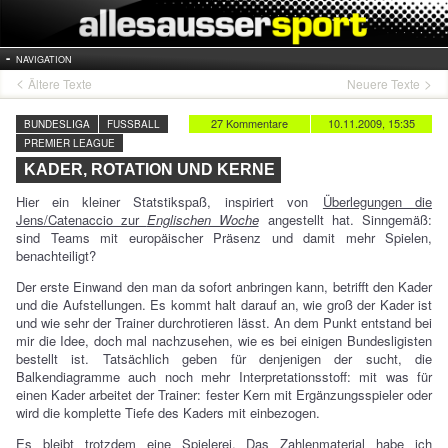
NAVIGATION
Ältere Texte
Neuere Texte
27 Kommentare
10.11.2009, 15:35
BUNDESLIGA
FUSSBALL
PREMIER LEAGUE
KADER, ROTATION UND KERNE
Hier ein kleiner Statstikspaß, inspiriert von
Überlegungen die
Jens/Catenaccio zur
Englischen Woche
angestellt hat. Sinngemäß:
sind Teams mit europäischer Präsenz und damit mehr Spielen,
benachteiligt?
Der erste Einwand den man da sofort anbringen kann, betrifft den Kader
und die Aufstellungen. Es kommt halt darauf an, wie groß der Kader ist
und wie sehr der Trainer durchrotieren lässt. An dem Punkt entstand bei
mir die Idee, doch mal nachzusehen, wie es bei einigen Bundesligisten
bestellt ist. Tatsächlich geben für denjenigen der sucht, die
Balkendiagramme auch noch mehr Interpretationsstoff: mit was für
einen Kader arbeitet der Trainer: fester Kern mit Ergänzungsspieler oder
wird die komplette Tiefe des Kaders mit einbezogen.
Es bleibt trotzdem eine Spielerei. Das Zahlenmaterial habe ich