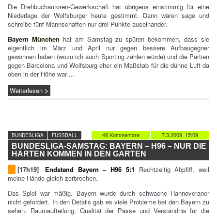
Die Drehbuchautoren-Gewerkschaft hat übrigens einstimmig für eine
Niederlage der Wolfsburger heute gestimmt. Dann wären sage und
schreibe fünf Mannschaften nur drei Punkte auseinander.
Bayern München
hat am Samstag zu spüren bekommen, dass sie
eigentlich im März und April nur gegen bessere Aufbaugegner
gewonnen haben (wozu ich auch Sporting zählen würde) und die Partien
gegen Barcelona und Wolfsburg eher ein Maßstab für die dünne Luft da
oben in der Höhe war.…
Weiterlesen
48 Kommentare
7.3.2009, 15:09
BUNDESLIGA
FUSSBALL
BUNDESLIGA-SAMSTAG: BAYERN – H96 – NUR DIE
HARTEN KOMMEN IN DEN GARTEN
[17h19]
Endstand Bayern – H96 5:1
Rechtzeitig Abpfiff, weil
meine Hände gleich zerbrechen.
Das Spiel war mäßig. Bayern wurde durch schwache Hannoveraner
nicht gefordert. In den Details gab es viele Probleme bei den Bayern zu
sehen. Raumaufteilung, Qualität der Pässe und Verständnis für die