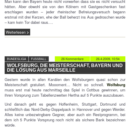
Man kann den Bayern heute nicht vorwerfen dass sie es nicht versucht
hätten. Aber obwohl sie von den Kölnern mit Gastgeschenken fast
erschlagen wurden – jeder rheinischer Befreiungsversuch begann
erstmal mit drei Kerzen, ehe der Ball beherzt ins Aus gedroschen wurde
– kam kein Tor dabei raus.…
Weiterlesen
26 Kommentare
26.4.2009, 10:54
BUNDESLIGA
FUSSBALL
WOLFSBURG, DIE MEISTERSCHAFT, BAYERN UND
DIE LÖSUNG AUS MARSEILLE
Gestern wurde in allen Kanälen den Wolfsburgern quasi schon zur
Meisterschaft gratuliert. Moooment… Nicht so schnell.
Wolfsburg
muss erst mal heute nachmittag das Spiel in Cottbus gewinnen, um
ihren Vorsprung zum Tabellenzweiten Hertha auf 5 Punkte auszubauen.
Und danach geht es gegen Hoffenheim, Stuttgart, Dortmund und
schließlich das Nord-Derby-Doppelpack in Hannover und gegen Werder.
Alles keine unbezwingbare Gegner, aber auch ein Restprogramm, bei
dem ich 5 Punkte Vorsprung noch nicht als sichere Bank bezeichnen
würde.