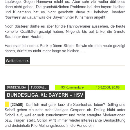
Laufwege. Gegen Hannover reicht es. Aber sehr viel weiter dürfte es
dann nicht gehen. Die grundsätzlichen Probleme bei den bayern bleiben
und Klinsmann hat es nicht geschafft diese zu beheben. Insofern
“
business as usual
” was die Bayern unter Klinsmann angeht.
Noch düsterer dürfte es aber für die Hannoveraner aussehen, de heute
keinerlei Qualitäten gezeigt haben. Nirgends bis auf Enke, die ärmste
Sau unter dem Haufen.
Hannover ist noch 4 Punkte übern Strich. So wie sie sich heute gezeigt
haben, dürfte es nicht mehr lange so bleiben.…
Weiterlesen
93 Kommentare
15.8.2008, 20:08
BUNDESLIGA
FUSSBALL
BUNDESLIGA, #1: BAYERN – HSV
[22h50]
Darf ich mal ganz kurz die Sportschau loben? Delling und
Scholl geben ein sehr, sehr lässiges Gespann ab. Delling blüht unter
Scholl auf, weil er sich zurücknimmt und recht straighte Moderationen
bzw. Fragen stellt. Scholl wirft immer wieder interessante Beobachtung
und dreieinhalb Kilo Meinungsfreude in die Runde ein.