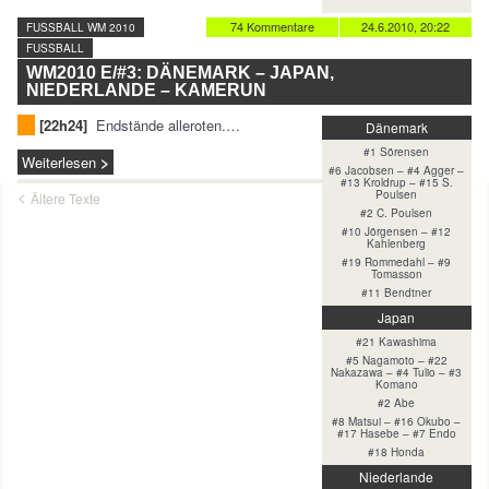
74 Kommentare
24.6.2010, 20:22
FUSSBALL WM 2010
FUSSBALL
WM2010 E/#3: DÄNEMARK – JAPAN,
NIEDERLANDE – KAMERUN
[22h24]
Endstände alleroten.…
Dänemark
#1 Sörensen
Weiterlesen
#6 Jacobsen – #4 Agger –
#13 Kroldrup – #15 S.
Poulsen
Ältere Texte
#2 C. Poulsen
#10 Jörgensen – #12
Kahlenberg
#19 Rommedahl – #9
Tomasson
#11 Bendtner
Japan
#21 Kawashima
#5 Nagamoto – #22
Nakazawa – #4 Tulio – #3
Komano
#2 Abe
#8 Matsui – #16 Okubo –
#17 Hasebe – #7 Endo
#18 Honda
Niederlande