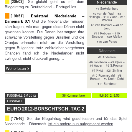
[20h03]
So gleicht geht es mit dem
Niederlande
Blogeintrag zu Deutschland – Portugal los.
#1 Stekelenburg
#2 van der Wiel – #3
[19h51]
Endstand Niederlande –
Heitinga – #13 Vlaar – #15
Willems
Dänemark 0:1
Und die Niederländer müssen
#6 van Bommel – #8 de
sich fragen, wie man gegen diese Dänen nicht
Jong
gewinnen konnte. Die Dänen bestätigten ihre
#11 Robben – #10
schwache Vorstellung gegen Brasilien und die
Sneijder – #20 Afellay
Oranjes erinnerten mich an die Vorstellung
#16 van Persie
gegen Bulgarien: trotz zahlreicher vergebener
Dänemark
Chancen fand ich die Niederländer nicht
#1 Andersen
zwingend, nicht druckvoll genug.…
#6 Jacobson – #3 Kjaer –
#4 Agger – #5 S.Poulsen
Weiterlesen
#7 Kvist – #21 Zimling
#10 Rommedahl – #8
Eriksen – #9 Krohn-Dehli
#11 Bendtner
36 Kommentare
9.6.2012, 8:53
FUSSBALL EM 2012
FUSSBALL
EURO 2012-BORSCHTSCH, TAG 2
[17h46]
So, der Blogeintrag wird geschlossen und für das Spiel
Niederlande – Dänemark
ist ein andere nun aufgemacht worden
.