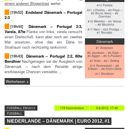
einem anderen Blogeintrag
weiter.
#12 Patricio
#21 J.Pereira – #3 Pepe –
[19h52]
Endstand Dänemark – Portugal
#2 Bruno Alves – #5
Coentrao
2:3
#16 Meireles – #4 Veloso
– #8 Moutinho
[19h44]
Dänemark – Portugal 2:3,
#17 Nani – #23 Postiga –
Varela, 87te
Flanke von links, varela versucht
#7 Ronaldo
einen Drehschuß, kann aber noch ein zweites
Dänemark
Mal ansetzen, ohne das ein Däne im
Strafraum noch rechtzeitig rankommt.
#1 Andersen
#6 Jacobson – #3 Kjaer –
[19h43]
Dänemark – Portugal 2:2, 80te
#4 Agger – #5 S.Poulsen
Bendtner
Nachgetragen sei der Ausgleich von
#7 Kvist – #21 Zimling
Dänemark – nach dem Ronaldo einige
#10 Rommedahl – #8
Eriksen – #9 Krohn-Dehli
erstklassige Chancen versiebte.…
#11 Bendtner
Weiterlesen
119 Kommentare
9.6.2012, 17:49
FUSSBALL EM 2012
FUSSBALL
NIEDERLANDE – DÄNEMARK | EURO 2012, #1