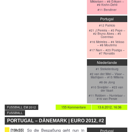
Mikkelsen – #8 Eriksen –
#9 Krohn-Dehli
#11 Bendtner
Portugal
#12 Patricio
#21 J.Pereira – #3 Pepe –
#2 Bruno Alves – #5
Coentrao
#16 Meireles – #4 Veloso
– #8 Moutinho
#17 Nani – #23 Postiga –
#7 Ronaldo
Niederlande
#1 Stekelenburg
#2 van der Wiel – Vlaar –
Mathijsen – #15 Willems
#8 de Jong
#10 Sneijder – #23 van
der Vaart
#11 Robben – Huntelaar –
#16 van Persie
155 Kommentare
13.6.2012, 16:36
FUSSBALL EM 2012
FUSSBALL
PORTUGAL – DÄNEMARK | EURO 2012, #2
[19h55]
So die Bespaßung geht nun
in
Portugal