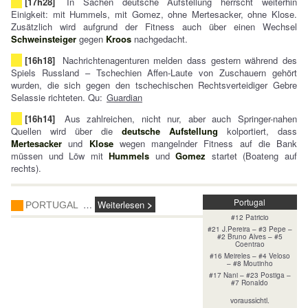
[17h28]
In Sachen deutsche Aufstellung herrscht weiterhin
Einigkeit: mit Hummels, mit Gomez, ohne Mertesacker, ohne Klose.
Zusätzlich wird aufgrund der Fitness auch über einen Wechsel
Schweinsteiger
gegen
Kroos
nachgedacht.
[16h18]
Nachrichtenagenturen melden dass gestern während des
Spiels Russland – Tschechien Affen-Laute von Zuschauern gehört
wurden, die sich gegen den tschechischen Rechtsverteidiger Gebre
Selassie richteten. Qu:
Guardian
[16h14]
Aus zahlreichen, nicht nur, aber auch Springer-nahen
Quellen wird über die
deutsche Aufstellung
kolportiert, dass
Mertesacker
und
Klose
wegen mangelnder Fitness auf die Bank
müssen und Löw mit
Hummels
und
Gomez
startet (Boateng auf
rechts).
Portugal
…
Weiterlesen
PORTUGAL
#12 Patricio
#21 J.Pereira – #3 Pepe –
#2 Bruno Alves – #5
Coentrao
#16 Meireles – #4 Veloso
– #8 Moutinho
#17 Nani – #23 Postiga –
#7 Ronaldo
voraussichtl.