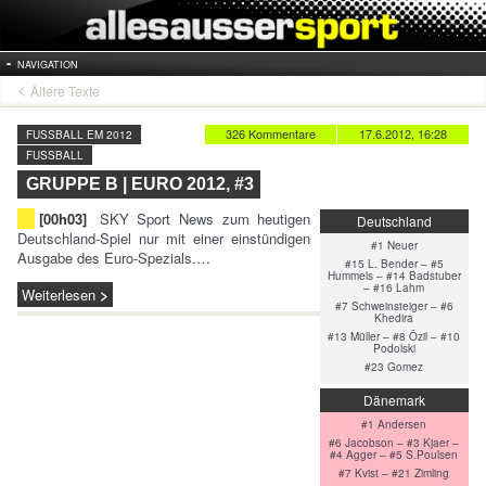
NAVIGATION
Ältere Texte
326 Kommentare
17.6.2012, 16:28
FUSSBALL EM 2012
FUSSBALL
GRUPPE B | EURO 2012, #3
[00h03]
SKY Sport News zum heutigen
Deutschland
Deutschland-Spiel nur mit einer einstündigen
#1 Neuer
Ausgabe des Euro-Spezials.…
#15 L. Bender – #5
Hummels – #14 Badstuber
– #16 Lahm
Weiterlesen
#7 Schweinsteiger – #6
Khedira
#13 Müller – #8 Özil – #10
Podolski
#23 Gomez
Dänemark
#1 Andersen
#6 Jacobson – #3 Kjaer –
#4 Agger – #5 S.Poulsen
#7 Kvist – #21 Zimling