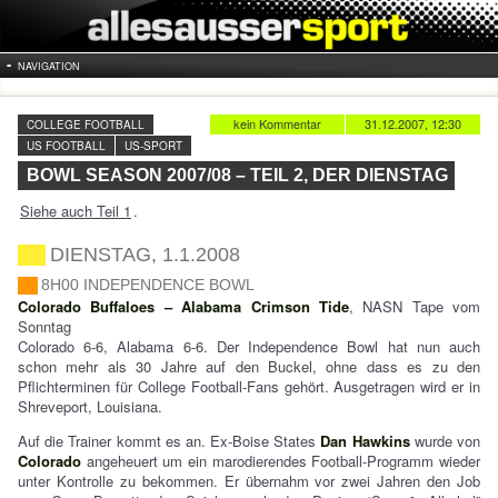
NAVIGATION
kein Kommentar
31.12.2007, 12:30
COLLEGE FOOTBALL
US FOOTBALL
US-SPORT
BOWL SEASON 2007/08 – TEIL 2, DER DIENSTAG
Siehe auch Teil 1
.
DIENSTAG, 1.1.2008
8H00 INDEPENDENCE BOWL
Colorado Buffaloes – Alabama Crimson Tide
, NASN Tape vom
Sonntag
Colorado 6-6, Alabama 6-6. Der Independence Bowl hat nun auch
schon mehr als 30 Jahre auf den Buckel, ohne dass es zu den
Pflichterminen für College Football-Fans gehört. Ausgetragen wird er in
Shreveport, Louisiana.
Auf die Trainer kommt es an. Ex-Boise States
Dan Hawkins
wurde von
Colorado
angeheuert um ein marodierendes Football-Programm wieder
unter Kontrolle zu bekommen. Er übernahm vor zwei Jahren den Job