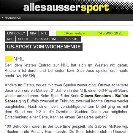
NAVIGATION
5 Kommentare
14.5.2006, 20:25
EISHOCKEY
NBA
NFL
NHL
SPORT
US BASKETBALL
US-SPORT
US-SPORT VOM WOCHENENDE
NHL
Seit
dem letzten Eintrag
zur NHL hat sich im Westen nix getan.
Anaheim ist durch und Edmonton bzw. San Jose spielen erst heute
nacht (4h, NASN).
Anders im Osten, wo es mit zwei Spielen weiter ging. Ottawa scheiterte
daran zum ersten Mal seit 31 Jahren in der NHL einen 0-3-Playoff-Stand
wieder umzudrehen. Beim Spiel 5 der Serie
Ottawa Senators – Buffalo
Sabres
ging Buffalo zweimal in Führung, zweimal konnte Ottawa wieder
ausgleichen. Nach einem sehr vorsichtigen dritten Drittel ging es mit
dem Stand von 2:2 in die Overtime. Sudden Death zur möglichen
Entscheidung einer Serie, kann es etwas Brutaleres geben?
100 Sekunden waren in der Overtime gespielt, als Sabres McKee wg.
Tripping in die Penalty Box musste. Die Sens leistete sich in Überzahl