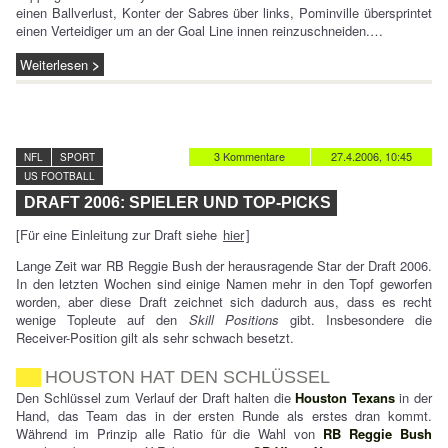
einen Ballverlust, Konter der Sabres über links, Pominville übersprintet
einen Verteidiger um an der Goal Line innen reinzuschneiden.…
Weiterlesen
3 Kommentare
27.4.2006, 10:45
NFL
SPORT
US FOOTBALL
DRAFT 2006: SPIELER UND TOP-PICKS
[Für eine Einleitung zur Draft siehe
hier
]
Lange Zeit war RB Reggie Bush der herausragende Star der Draft 2006.
In den letzten Wochen sind einige Namen mehr in den Topf geworfen
worden, aber diese Draft zeichnet sich dadurch aus, dass es recht
wenige Topleute auf den
Skill Positions
gibt. Insbesondere die
Receiver-Position gilt als sehr schwach besetzt.
HOUSTON HAT DEN SCHLÜSSEL
Den Schlüssel zum Verlauf der Draft halten die
Houston Texans
in der
Hand, das Team das in der ersten Runde als erstes dran kommt.
Während im Prinzip alle Ratio für die Wahl von
RB Reggie Bush