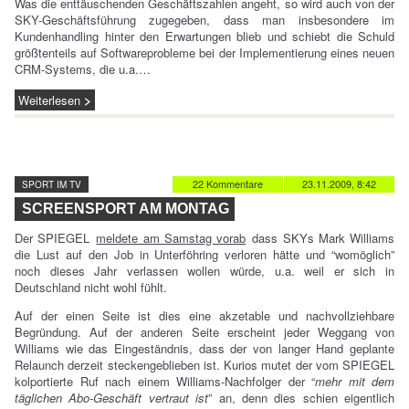
Was die enttäuschenden Geschäftszahlen angeht, so wird auch von der
SKY-Geschäftsführung zugegeben, dass man insbesondere im
Kundenhandling hinter den Erwartungen blieb und schiebt die Schuld
größtenteils auf Softwareprobleme bei der Implementierung eines neuen
CRM-Systems, die u.a.…
Weiterlesen
22 Kommentare
23.11.2009, 8:42
SPORT IM TV
SCREENSPORT AM MONTAG
Der SPIEGEL
meldete am Samstag vorab
dass SKYs Mark Williams
die Lust auf den Job in Unterföhring verloren hätte und “womöglich”
noch dieses Jahr verlassen wollen würde, u.a. weil er sich in
Deutschland nicht wohl fühlt.
Auf der einen Seite ist dies eine akzetable und nachvollziehbare
Begründung. Auf der anderen Seite erscheint jeder Weggang von
Williams wie das Eingeständnis, dass der von langer Hand geplante
Relaunch derzeit steckengeblieben ist. Kurios mutet der vom SPIEGEL
kolportierte Ruf nach einem Williams-Nachfolger der “
mehr mit dem
täglichen Abo-Geschäft vertraut ist
” an, denn dies schien eigentlich