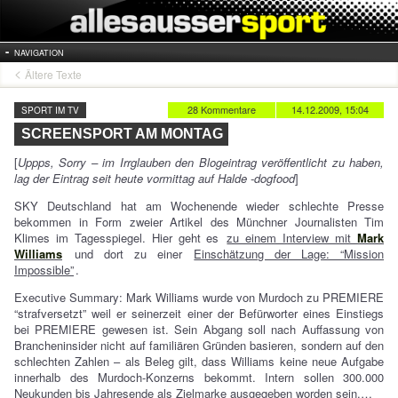
NAVIGATION
Ältere Texte
28 Kommentare
14.12.2009, 15:04
SPORT IM TV
SCREENSPORT AM MONTAG
[
Uppps, Sorry – im Irrglauben den Blogeintrag veröffentlicht zu haben,
lag der Eintrag seit heute vormittag auf Halde -dogfood
]
SKY Deutschland hat am Wochenende wieder schlechte Presse
bekommen in Form zweier Artikel des Münchner Journalisten Tim
Klimes im Tagesspiegel. Hier geht es
zu einem Interview mit
Mark
Williams
und dort zu einer
Einschätzung der Lage: “Mission
Impossible”
.
Executive Summary: Mark Williams wurde von Murdoch zu PREMIERE
“strafversetzt” weil er seinerzeit einer der Befürworter eines Einstiegs
bei PREMIERE gewesen ist. Sein Abgang soll nach Auffassung von
Brancheninsider nicht auf familiären Gründen basieren, sondern auf den
schlechten Zahlen – als Beleg gilt, dass Williams keine neue Aufgabe
innerhalb des Murdoch-Konzerns bekommt. Intern sollen 300.000
Neukunden bis Jahresende als Zielmarke ausgegeben worden sein.…