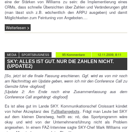
eine der Stärken von Williams zu sein: die Implementierung eines
CRMs, dass schnelle Übersichten über Zahlen und Veränderungen gibt
(man lässt sich z.B. wöchentlich den ARPU ausgeben) und damit
Möglichkeiten zum Feintuning von Angeboten.…
Weiterlesen
95 Kommentare
12.11.2009, 8:11
MEDIA
SPORTSBUSINESS
SKY: ALLES IST GUT. NUR DIE ZAHLEN NICHT.
(UPDATE2)
[So, jetzt ist die finale Fassung erschienen. Ggf. wird es von mir noch
am Nachmittag ein Update geben, wenn ich mir den Conference Call zu
Gemüte führe -dogfood]
[Update 2: Am Ende noch eine Zusammenfassung aus dem
Conference Call angehängt -dogfood]
Es ist alles gut im Lande SKY. Kommunikationschef Croissant kündet
von hoher Akzeptanz des
Fußballangebots
. Frägt man Leute bei SKY
auf dem kleinen Dienstweg, heißt es: nö, das Sportprogramm wäre
okay und wird von der Unternehmensführung nicht als Problem
angesehen. In einem FAZ-Interview sagte SKY-Chef Mark Williams vor