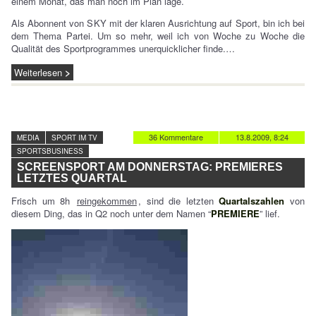
einem Monat, das man noch im Plan läge.
Als Abonnent von SKY mit der klaren Ausrichtung auf Sport, bin ich bei
dem Thema Partei. Um so mehr, weil ich von Woche zu Woche die
Qualität des Sportprogrammes unerquicklicher finde.…
Weiterlesen
36 Kommentare
13.8.2009, 8:24
MEDIA
SPORT IM TV
SPORTSBUSINESS
SCREENSPORT AM DONNERSTAG: PREMIERES
LETZTES QUARTAL
Frisch um 8h
reingekommen
, sind die letzten
Quartalszahlen
von
diesem Ding, das in Q2 noch unter dem Namen “
PREMIERE
” lief.