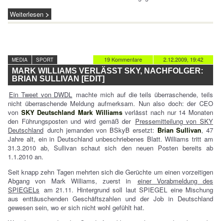
Weiterlesen
19 Kommentare
2.12.2009, 19:42
MEDIA
SPORT
MARK WILLIAMS VERLÄSST SKY, NACHFOLGER:
BRIAN SULLIVAN [EDIT]
Ein Tweet von DWDL
machte mich auf die teils überraschende, teils
nicht überraschende Meldung aufmerksam. Nun also doch: der CEO
von
SKY Deutschland
Mark Williams
verlässt nach nur 14 Monaten
den Führungsposten und wird gemäß der
Pressemitteilung von SKY
Deutschland
durch jemanden von BSkyB ersetzt:
Brian Sullivan
, 47
Jahre alt, ein in Deutschland unbeschriebenes Blatt. Williams tritt am
31.3.2010 ab, Sullivan schaut sich den neuen Posten bereits ab
1.1.2010 an.
Seit knapp zehn Tagen mehrten sich die Gerüchte um einen vorzeitigen
Abgang von Mark Williams, zuerst in
einer Vorabmeldung des
SPIEGELs
am 21.11. Hintergrund soll laut SPIEGEL eine Mischung
aus enttäuschenden Geschäftszahlen und der Job in Deutschland
gewesen sein, wo er sich nicht wohl gefühlt hat.