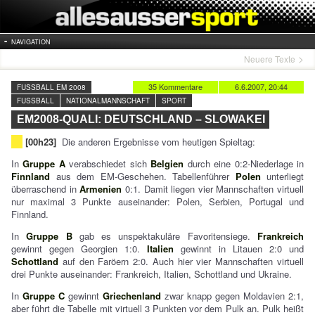
NAVIGATION
Neuere Texte
35 Kommentare
6.6.2007, 20:44
FUSSBALL EM 2008
FUSSBALL
NATIONALMANNSCHAFT
SPORT
EM2008-QUALI: DEUTSCHLAND – SLOWAKEI
[00h23]
Die anderen Ergebnisse vom heutigen Spieltag:
In
Gruppe A
verabschiedet sich
Belgien
durch eine 0:2-Niederlage in
Finnland
aus dem EM-Geschehen. Tabellenführer
Polen
unterliegt
überraschend in
Armenien
0:1. Damit liegen vier Mannschaften virtuell
nur maximal 3 Punkte auseinander: Polen, Serbien, Portugal und
Finnland.
In
Gruppe B
gab es unspektakuläre Favoritensiege.
Frankreich
gewinnt gegen Georgien 1:0.
Italien
gewinnt in Litauen 2:0 und
Schottland
auf den Faröern 2:0. Auch hier vier Mannschaften virtuell
drei Punkte auseinander: Frankreich, Italien, Schottland und Ukraine.
In
Gruppe C
gewinnt
Griechenland
zwar knapp gegen Moldavien 2:1,
aber führt die Tabelle mit virtuell 3 Punkten vor dem Pulk an. Pulk heißt