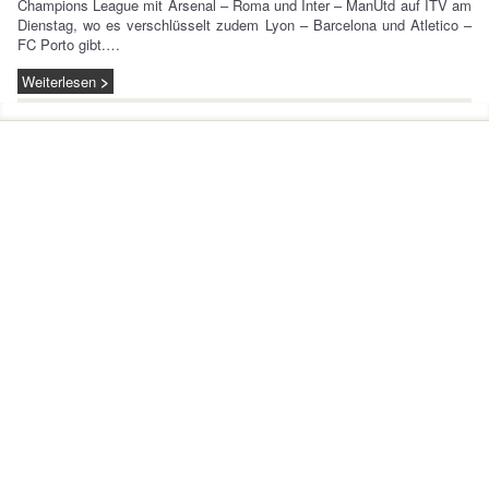
Champions League mit Arsenal – Roma und Inter – ManUtd auf ITV am
Dienstag, wo es verschlüsselt zudem Lyon – Barcelona und Atletico –
FC Porto gibt.…
Weiterlesen