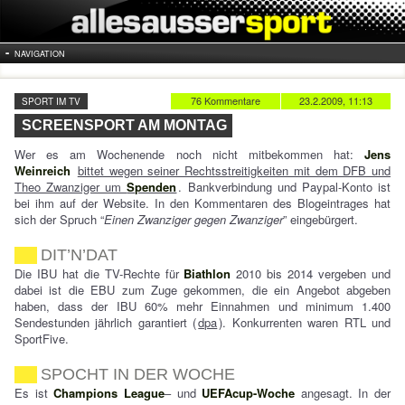
NAVIGATION
76 Kommentare
23.2.2009, 11:13
SPORT IM TV
SCREENSPORT AM MONTAG
Wer es am Wochenende noch nicht mitbekommen hat:
Jens
Weinreich
bittet wegen seiner Rechtsstreitigkeiten mit dem DFB und
Theo Zwanziger um
Spenden
. Bankverbindung und Paypal-Konto ist
bei ihm auf der Website. In den Kommentaren des Blogeintrages hat
sich der Spruch “
Einen Zwanziger gegen Zwanziger
” eingebürgert.
DIT’N’DAT
Die IBU hat die TV-Rechte für
Biathlon
2010 bis 2014 vergeben und
dabei ist die EBU zum Zuge gekommen, die ein Angebot abgeben
haben, dass der IBU 60% mehr Einnahmen und minimum 1.400
Sendestunden jährlich garantiert (
dpa
). Konkurrenten waren RTL und
SportFive.
SPOCHT IN DER WOCHE
Es ist
Champions League
– und
UEFAcup-Woche
angesagt. In der