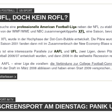
S FOOTBALL
US-SPORT
UFL, DOCH KEIN ROFL?
rsuche eine
professionelle American Football-Liga
neben der NFL zu etablie
e von der WWF/WWE und NBC zusammengeklöppelte
XFL
eine Saison, bevo
 XFL wurde in der Hochphase der Dot-Com-Bubble entwickelt. Die Pläne wurde
e Saison 2001 fanden dann mit im Zusammenbruch der New Economy-Blase st
 ist eine interessante Parallele zur
AAFL
und
UFL
, zwei Ligen, deren Plä
tball 2006/07 entwickelt wurden, und dann 2008 in die weltweite Rezession r
e AAFL – einer Liga die vorallem
die Verbindung zur College Football-Com
h der Draft im März 2008 abblasen und haben einen Start 2009 versprochen
iterlesen
PORT IM TV
SCREENSPORT AM DIENSTAG: PANIK