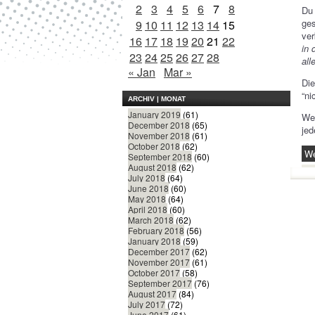
2
3
4
5
6
7
8
Du
ge
9
10
11
12
13
14
15
ver
16
17
18
19
20
21
22
in 
23
24
25
26
27
28
all
« Jan
Mar »
Die
“ni
ARCHIV | MONAT
January 2019
(61)
Wer
December 2018
(65)
jed
November 2018
(61)
October 2018
(62)
We
September 2018
(60)
August 2018
(62)
July 2018
(64)
June 2018
(60)
May 2018
(64)
April 2018
(60)
March 2018
(62)
February 2018
(56)
January 2018
(59)
December 2017
(62)
November 2017
(61)
October 2017
(58)
September 2017
(76)
August 2017
(84)
July 2017
(72)
June 2017
(61)