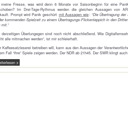
 meine Fresse, was wird denn 6 Monate vor Saisonbeginn für eine Pan
schoben? Im Drei-Tage-Rythmus werden die gleichen Aussagen von ARD
kauft. Prompt wird Panik geschürt
mit Aussagen wie
: “
Die Übertragung der 
der kommenden Spielzeit zu einem Übertragungs-Flickenteppich in den Dritt
e mit.
”
 derzeitigen Überlungegen sind noch nicht abschließend. Wie Digitalfernse
cht alle mitmachen werden”, ist mir schleierhaft.
 Kaffeesatzleserei betreiben will, kann aus den Aussagen der Verantwortli
em Fall “ihre” Spiele zeigen werden. Der NDR ab 21h45. Der SWR klingt auch
iterlesen