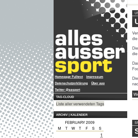
U
Ve
di
Die
di
Das
Foo
Homepage Fulltext
Impressum
Di
nac
Datenschutzerklärung
Über
aas
Twitter @aasport
We
TAG-CLOUD
Liste aller verwendeten Tags
ARCHIV | KALENDER
FEBRUARY 2009
S
M
T
W
T
F
S
S
1