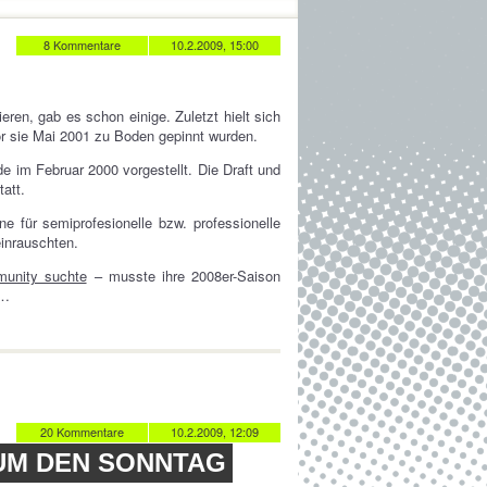
8 Kommentare
10.2.2009, 15:00
ren, gab es schon einige. Zuletzt hielt sich
r sie Mai 2001 zu Boden gepinnt wurden.
 im Februar 2000 vorgestellt. Die Draft und
att.
ne für semiprofesionelle bzw. professionelle
einrauschten.
munity suchte
– musste ihre 2008er-Saison
.…
20 Kommentare
10.2.2009, 12:09
 UM DEN SONNTAG