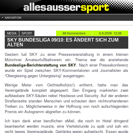
NAVIGATION
68 Kommentare
6.8.2009, 12:28
MEDIA
SPORT
SKY BUNDESLIGA 09/10: ES ÄNDERT SICH ZUM
ALTEN
Gestern lud SKY zu einer Presseveranstaltung in einem kleinen
Münchner Amateurfußballverein ein. Thema war die anstehende
Bundesliga-Berichterstattung von SKY
. Nach einer Pressekonferenz
wurde ein Spiel zwischen SKY-Kommentatoren und Journalisten als
“Obergiesing gegen Untergiesing” ausgetragen.
Wenige Meter vom Ostfriedhof(sic!) entfernt, hatte man das
Vereingelände komplett abgesperrt. Den Eingang markierten zwei
aufblasbare SKY-Säulen nebst Hostesse und Security. Auf der anderen
Straßenseite standen Menschen und schauten dem nichtvorhandenen
Treiben zu. Möglicherweise in der Hoffnung von noch aufschlagenden
Promis ein Autogramm abgreifen zu können.
Ich kam dank einer beruflichen eMail, die noch im Hotel dringend
beantwortet werden musste, eine Viertelstunde zu spät und sah ein
recht leeres Vereinsgelände. Getränke waren aufgetischt. Essen wurde