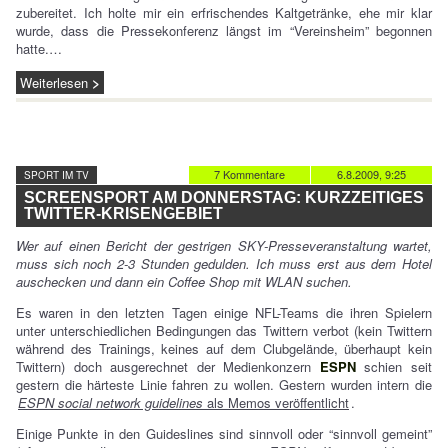
zubereitet. Ich holte mir ein erfrischendes Kaltgetränke, ehe mir klar
wurde, dass die Pressekonferenz längst im “Vereinsheim” begonnen
hatte.…
Weiterlesen
7 Kommentare
6.8.2009, 9:25
SPORT IM TV
SCREENSPORT AM DONNERSTAG: KURZZEITIGES
TWITTER-KRISENGEBIET
Wer auf einen Bericht der gestrigen SKY-Presseveranstaltung wartet,
muss sich noch 2-3 Stunden gedulden. Ich muss erst aus dem Hotel
auschecken und dann ein Coffee Shop mit WLAN suchen.
Es waren in den letzten Tagen einige NFL-Teams die ihren Spielern
unter unterschiedlichen Bedingungen das Twittern verbot (kein Twittern
während des Trainings, keines auf dem Clubgelände, überhaupt kein
Twittern) doch ausgerechnet der Medienkonzern
ESPN
schien seit
gestern die härteste Linie fahren zu wollen. Gestern wurden intern die
ESPN social network guidelines
als Memos veröffentlicht
.
Einige Punkte in den Guideslines sind sinnvoll oder “sinnvoll gemeint”