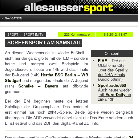
NAVIGATION
223 Kommentare
16.6.2012, 11:47
SPORT
SPORT IM TV
SCREENSPORT AM SAMSTAG
An diesem Wochenende ist wieder Fußball –
Ohrsport
nicht nur der ganz große mit der EM – sondern
FIVE
– Dré aus
heute und morgen zwei Endspiele im
Oklahoma City
Jugendbereich. Heute um 14h wird das Finale
über das Spiel 2
der NBA-Finals
der B-Jugend (14h)
Hertha BSC Berlin – VfB
(Audio 56min)
Stuttgart
und morgen das Finale der A-Jugend
Sporttradio360
–
(11h)
Schalke – Bayern
auf dfb-tv.de
Auch heute wieder
gestreamt.
mit
Euro-Daily
ab
zirka 13h
Bei der EM beginnen heute die letzten
Spieltage der Gruppenphase. Das bedeutet
erst einmal nur noch 20h45-Spiele. Beide Spiele werden zeitgleich
übertragen. Die ARD verwendet dabei nicht nur Das Erste sondern auch
EinsFestival und das ZDF den Digital-Kanal ZDFinfo.
Das andere sportliche Großereignis an diesem Wochenende sind die
24