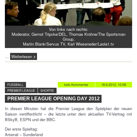
Von links nach rechts:
Moderator, Gernot Tripcke/DEL, Thomas Krohne/The Sportsman
Group,
Martin Blank/Servus TV, Karl Wieseneder/Laola1.tv
…
Weiterlesen
kein Kommentar
18.6.2012, 10:08
FUSSBALL
PREMIER LEAGUE
SHORTIE
PREMIER LEAGUE OPENING DAY 2012
In diesen Minuten hat die Premier League den Spielplan der neuen
Saison veröffentlicht – die letzte unter dem aktuellen TV-Vertrag mit
BSkyB, ESPN und der BBC.
Der erste Spieltag:
Arsenal – Sunderland