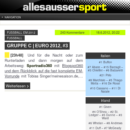
NAVIGATION
243 Kommentare
18.6.2012, 20:22
FUSSBALL EM 2012
FUSSBALL
GRUPPE C | EURO 2012, #3
[23h48]
Und für die Nacht oder zum
Italien
Runterladen und dann morgen auf dem
#1 Buffon
Arbeitsweg:
Sportradio360
mit
Blogspot360
#7 Abate – #15 Barzagli –
und dem Rückblick auf die fast komplette EM-
#3 Chiellini – #6 Balzaretti
Vorrunde
mit Tobias Singer/meinesaison.de,…
#21 Pirlo
#8 Marchisio – #5 Thiago
Motta – #16 De Rossi
Weiterlesen
#10 Cassano – #11 Di
Natale
Irland
#1 Given
#4 O’Shea – #2 St.
Ledger – #5 Dunne – #3
Ward
#6 Whelan – #8 Andrews
#11 Duff – #7 McGeady