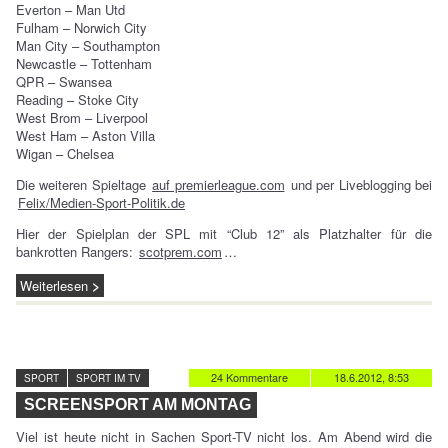
Everton – Man Utd
Fulham – Norwich City
Man City – Southampton
Newcastle – Tottenham
QPR – Swansea
Reading – Stoke City
West Brom – Liverpool
West Ham – Aston Villa
Wigan – Chelsea
Die weiteren Spieltage
auf premierleague.com
und per Liveblogging bei
Felix/Medien-Sport-Politik.de
Hier der Spielplan der SPL mit “Club 12” als Platzhalter für die
bankrotten Rangers:
scotprem.com
…
Weiterlesen
24 Kommentare
18.6.2012, 8:53
SPORT
SPORT IM TV
SCREENSPORT AM MONTAG
Viel ist heute nicht in Sachen Sport-TV nicht los. Am Abend wird die