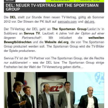
MEDIA
DEL: NEUER TV-VERTRAG MIT THE SPORTSMAN
GROUP
Die
DEL
stellt zur Stunde ihren neuen TV-Vertrag, gültig ab Sommer
2012 vor. Der Stream der PK läuft auf
servustv.com
und
del.org.
Der TV-Vertrag der DEL geht an
The Sportsman Group
/Laola1.tv in
Sublizenz an
Servus TV
. Laufzeit: 4 Jahre “
mit der Option auf einer
längeren Partnerschaft
“. Mit inkludiert die
weltweiten
Bewegtbildrechten
und die
Website del.org
, die von The Sportsman
Group produziert werden soll. The Sportsman Group wird die TV-Bilder
der Spiele produzieren.
Servus-TV ist der TV-Partner von The Sportsman Group, der die Rechte
nur sublizensiert
– was der DEL bzw. The Sportsman Group einige
Freiheiten bei der Wahl der TV-Verwertung geben dürfte…