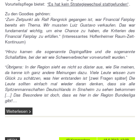
Vorurteilspflege bietet:
“Es hat kein Strategiewechsel stattgefunden”
.
Zu den Goodies gehören:
“
Zum Zeitpunkt als Ralf Rangnick gegangen ist, war Financial Fairplay
bereits ein Thema. Wir mussten Luiz Gustavo verkaufen. Das war
fundamental wichtig, um eine Chance zu haben, die Kriterien des
Financial Fairplay zu erfüllen.
” (Interessantes Hoffenheimer Raum-Zeit-
Kontinuum)
“
Hinzu kamen die sogenannte Dopingaffäre und die sogenannte
Schallaffäre, bei der wir wie Schwerverbrecher vorverurteilt wurden.
”
“
Übrigens: In der Region sieht es nicht so düster aus, wie Sie meinen,
da kenne ich ganz andere Meinungen dazu. Viele Leute wissen zum
Glück zu schätzen, was hier entstanden ist
[zwei Fragen später]
Die
Leute sollten einfach mal wieder daran denken, dass sie alle
Spitzenmannschaften Deutschlands in Sinsheim zu sehen bekommen
[…] Das Besondere ist doch, dass es hier in der Region Bundesliga
gibt!
…
Weiterlesen
49 Kommentare
18.6.2012, 12:09