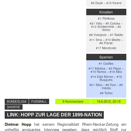
#9 Doyle – #10 Keane
Kroatien
#1 Pletikosa
#21 Vida – #5 Corluka –
#13 Schildenfeld – #2
Strinic
#8 Vukojevic – #7 Rakitic
#11 Srna – #10 Modric –
#6 Pranjic
#17 Mandzukic
Spanien
#1 Casillas
#17 Arbeloa – #3 Pique –
#15 Ramos – #18 Alba
#14 Xabi Alonso – #16
Busquets
#21 Silva – #8 Xavi – #6
Iniesta
#9 Torres
9 Kommentare
18.6.2012, 20:19
BUNDESLIGA
FUSSBALL
SHORTIE
LINK: HOPP ZUR LAGE DER 1899-NATION
Dietmar Hopp
hat seinem Regionalblatt Rhein-Neckar-Zeitung ein
unfreillig amüsantes Interview gegeben, dass reichlich Stoff zur