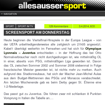
NAVIGATION
128 Kommentare
3.4.2014, 8:51
SPORT
SPORT IM TV
SCREENSPORT AM DONNERSTAG
Heute beginnen die Viertelfinal-Hinspiele in der Europa League – von
der UEFA unbefriedigenderweise alle zeitgleich um 21h05 angesetzt.
Kabel1 überträgt weiterhin im Fernsehen und hat sich für
Olympique
Lyonnais – Juventus
entschieden – in der Hoffnung das bei Otto
Normalverbraucher noch nicht durchgedrungen ist, wie mittelmäßig OL
in einer, abseits vom PSG, mittelmäßigen Liga geworden ist. Davon
das OL zwischen Sommer 2002 und Sommer 2008 siebenmal in Folge
französischer Meister geworden ist, ist nichts mehr zu merken. Auch
aufgrund des Stadionneubaus, hat sich der Macher Jean-Michel Aulas
aus dem Budget-Wettrennen des PSGs und Monacos verabschiedet.
Am letzten Wochenende gab es beim Derby gegen St. Étienne eine
1:2-Niederlage.
Das passt gut zu Juventus. Die führen zwar mit schlanken 8 Punkten
Vorsprung in Italien die Tabelle an.…