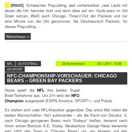
[00h02]
Schwaches Playcalling, weil vorhersehbar: zwei Läufe mit
denen die Uhr herunter tickt und dann alles auf ein 10yds-pass im 3rd
Down setzen. Weiß auch Chicago. Three’n’Out der Packers und nur
eine Minute von der Uhr genommen. Na Glückwunsch Packers, für
dieses Playcalling.…
Weiterlesen
23 Kommentare
23.1.2011, 13:36
NFL
US FOOTBALL
US-SPORT
NFC-CHAMPIONSHIP-VORSCHAUER: CHICAGO
BEARS – GREEN BAY PACKERS
Heute spielt die
NFL
ihre beiden Super
Bowl-Teilnehmer aus. Um 21h wird der
NFC-
Champion
ausgespielt (ESPN America, SPORT1+ und Puls4).
Es stehen sich zwei NFL-Klassiker gegenüber. Das erste Mal trafen die
beiden Mannschaften 1921 aufeinander – als die frisch von Decatur, IL
nach Chicago gezogenen Bears noch “Staleys” hießen, benannt nach
ihrem ersten Besitzer A.E. Staley. Neubesitzer George Halas benannte
erst 1922 das Team in “Chicago Bears” um, ein Verweis auf das