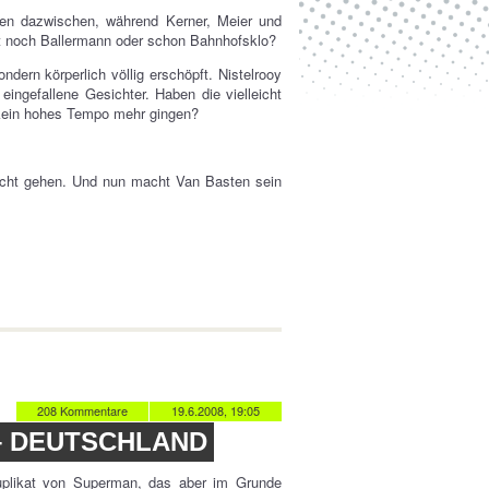
en dazwischen, während Kerner, Meier und
pt noch Ballermann oder schon Bahnhofsklo?
ondern körperlich völlig erschöpft. Nistelrooy
ngefallene Gesichter. Haben die vielleicht
 kein hohes Tempo mehr gingen?
 nacht gehen. Und nun macht Van Basten sein
208 Kommentare
19.6.2008, 19:05
 – DEUTSCHLAND
uplikat von Superman, das aber im Grunde