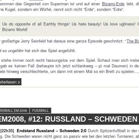
nommen das Gegenteil von Superman ist und auf einer
Bizarro-Erde
lebt, d
ne Kugel, sondern ein Würfel, nennt sich nicht “Erde”, sondern “Edre”.
Us do opposite of all Earthly things! Us hate beauty! Us love ugliness! 
Bizarro World!
 großartige Jerry Seinfeld hat daraus eine ganze Episode geschnitzt: “
The Bi
 so ungefähr hat sich das Spiel angefühlt.
 stehe immer noch recht fassungslos vor dem Spiel. Schaut man sich insbe
gab es keinen Fall (behaupte ich jetzt schlankweg – pi mal Daumen) in de
ele hinweg verschlechterte, um dann mit einem Mal so ein Brett zu spielen.
iterlesen
USSBALL EM 2008
FUSSBALL
EM2008, #12: RUSSLAND – SCHWEDEN
[22h35]
Endstand Russland – Schweden 2:0
Durch Spitzenfußball in der 
g. Die Schweden waren nicht ganz so passiv wie bei den letzten Turnieren, a