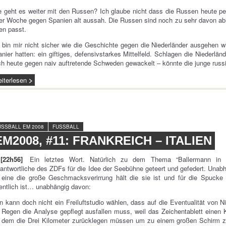
 geht es weiter mit den Russen? Ich glaube nicht dass die Russen heute per
er Woche gegen Spanien alt aussah. Die Russen sind noch zu sehr davon abh
en passt.
 bin mir nicht sicher wie die Geschichte gegen die Niederländer ausgehen w
nier hatten: ein giftiges, defensivstarkes Mittelfeld. Schlagen die Niederlä
h heute gegen naiv auftretende Schweden gewackelt – könnte die junge russ
iterlesen
USSBALL EM 2008
FUSSBALL
EM2008, #11: FRANKREICH – ITALIEN
[22h56]
Ein letztes Wort. Natürlich zu dem Thema “Ballermann in B
antwortliche des ZDFs für die Idee der Seebühne geteert und gefedert. Unab
 eine die große Geschmacksverirrung hält die sie ist und für die Spucke 
entlich ist… unabhängig davon:
 kann doch nicht ein Freiluftstudio wählen, dass auf die Eventualität von Ni
 Regen die Analyse gepflegt ausfallen muss, weil das Zeichentablett einen 
i dem die Drei Kilometer zurücklegen müssen um zu einem großen Schirm z