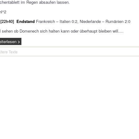
chentablett im Regen absaufen lassen.
hl^2
[22h40]
Endstand
Frankreich – Italien 0:2, Niederlande – Rumänien 2:0
 sehen ob Domenech sich halten kann oder überhaupt bleiben will.…
iterlesen
ltere Texte