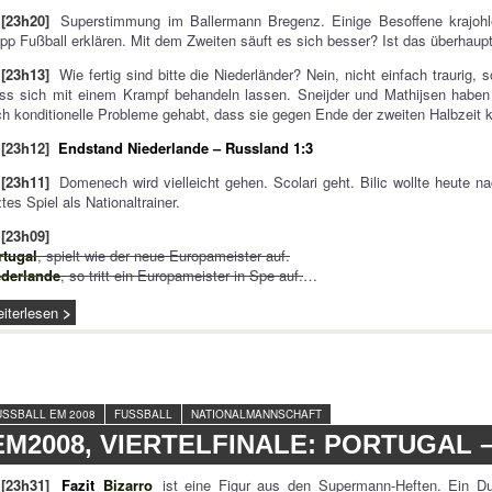
[23h20]
Superstimmung im Ballermann Bregenz. Einige Besoffene krajohl
pp Fußball erklären. Mit dem Zweiten säuft es sich besser? Ist das überhau
[23h13]
Wie fertig sind bitte die Niederländer? Nein, nicht einfach traurig, s
s sich mit einem Krampf behandeln lassen. Sneijder und Mathijsen haben ei
h konditionelle Probleme gehabt, dass sie gegen Ende der zweiten Halbzeit
[23h12]
Endstand Niederlande – Russland 1:3
[23h11]
Domenech wird vielleicht gehen. Scolari geht. Bilic wollte heute
ztes Spiel als Nationaltrainer.
[23h09]
rtugal
, spielt wie der neue Europameister auf.
ederlande
, so tritt ein Europameister in Spe auf.
…
iterlesen
USSBALL EM 2008
FUSSBALL
NATIONALMANNSCHAFT
EM2008, VIERTELFINALE: PORTUGAL
[23h31]
Fazit
Bizarro
ist eine Figur aus den Supermann-Heften. Ein D