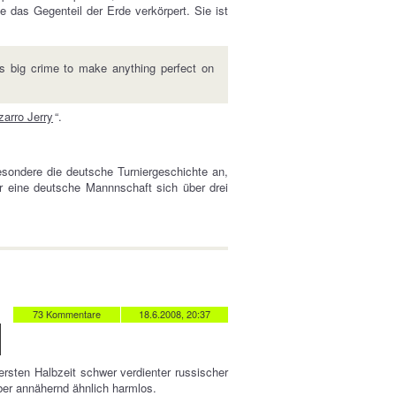
ie das Gegenteil der Erde verkörpert. Sie ist
Is big crime to make anything perfect on
zarro Jerry
“.
sondere die deutsche Turniergeschichte an,
r eine deutsche Mannnschaft sich über drei
…
73 Kommentare
18.6.2008, 20:37
ersten Halbzeit schwer verdienter russischer
ber annähernd ähnlich harmlos.