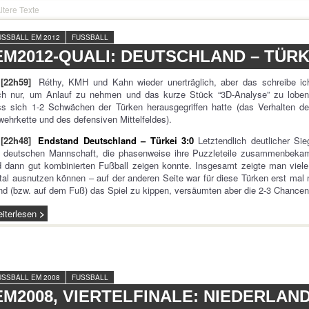
ltere Texte
USSBALL EM 2012
FUSSBALL
EM2012-QUALI: DEUTSCHLAND – TÜRK
[22h59]
Réthy, KMH und Kahn wieder unerträglich, aber das schreibe ic
ch nur, um Anlauf zu nehmen und das kurze Stück “3D-Analyse” zu loben
s sich 1-2 Schwächen der Türken herausgegriffen hatte (das Verhalten de
ehrkette und des defensiven Mittelfeldes).
[22h48]
Endstand Deutschland – Türkei 3:0
Letztendlich deutlicher Sie
r deutschen Mannschaft, die phasenweise ihre Puzzleteile zusammenbeka
 dann gut kombinierten Fußball zeigen konnte. Insgesamt zeigte man viele
tal ausnutzen können – auf der anderen Seite war für diese Türken erst mal n
d (bzw. auf dem Fuß) das Spiel zu kippen, versäumten aber die 2-3 Chance
iterlesen
USSBALL EM 2008
FUSSBALL
EM2008, VIERTELFINALE: NIEDERLAN