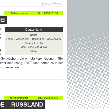
Neuere Texte
133 Kommentare
8.10.2010, 20:13
EI
h
Deutschland
,
Neuer
r
Lahm – Mertesacker – Badstuber – Westermann
Kroos – Khedira
Müller – Özil – Podolski
g
Klose
m
 Schwächen, die ein stärkerer Gegner hätte
icht mehr nötig. Die Türken hatten es in der
n zu verwandeln.…
150 Kommentare
21.6.2008, 20:26
DE – RUSSLAND