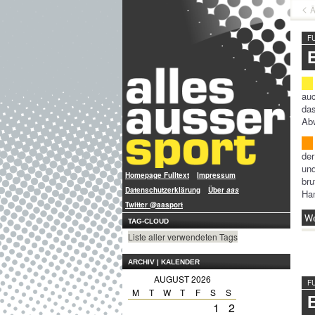
Ä
F
au
das
Abw
de
und
Homepage Fulltext
Impressum
bru
Datenschutzerklärung
Über
aas
Han
Twitter @aasport
We
TAG-CLOUD
Liste aller verwendeten Tags
ARCHIV | KALENDER
AUGUST 2026
F
M
T
W
T
F
S
S
1
2