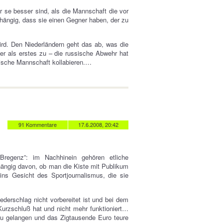
 se besser sind, als die Mannschaft die vor
ängig, dass sie einen Gegner haben, der zu
ird. Den Niederländern geht das ab, was die
nder als erstes zu – die russische Abwehr hat
ische Mannschaft kollabieren.…
91 Kommentare
17.6.2008, 20:42
regenz”: im Nachhinein gehören etliche
hängig davon, ob man die Kiste mit Publikum
ins Gesicht des Sportjournalismus, die sie
ederschlag nicht vorbereitet ist und bei dem
Kurzschluß hat und nicht mehr funktioniert…
u gelangen und das Zigtausende Euro teure