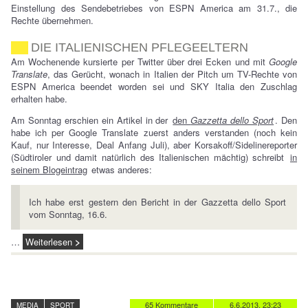
Einstellung des Sendebetriebes von ESPN America am 31.7., die
Rechte übernehmen.
DIE ITALIENISCHEN PFLEGEELTERN
Am Wochenende kursierte per Twitter über drei Ecken und mit
Google
Translate
, das Gerücht, wonach in Italien der Pitch um TV-Rechte von
ESPN America beendet worden sei und SKY Italia den Zuschlag
erhalten habe.
Am Sonntag erschien ein Artikel in der
den
Gazzetta dello Sport
. Den
habe ich per Google Translate zuerst anders verstanden (noch kein
Kauf, nur Interesse, Deal Anfang Juli), aber Korsakoff/Sidelinereporter
(Südtiroler und damit natürlich des Italienischen mächtig) schreibt
in
seinem Blogeintrag
etwas anderes:
Ich habe erst gestern den Bericht in der Gazzetta dello Sport
vom Sonntag, 16.6.
…
Weiterlesen
65 Kommentare
6.6.2013, 23:23
MEDIA
SPORT