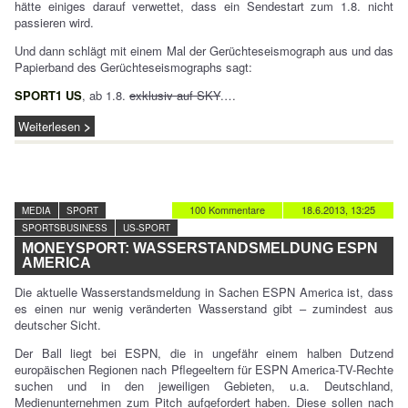
hätte einiges darauf verwettet, dass ein Sendestart zum 1.8. nicht
passieren wird.
Und dann schlägt mit einem Mal der Gerüchteseismograph aus und das
Papierband des Gerüchteseismographs sagt:
SPORT1 US
, ab 1.8.
exklusiv auf SKY
.…
Weiterlesen
100 Kommentare
18.6.2013, 13:25
MEDIA
SPORT
SPORTSBUSINESS
US-SPORT
MONEYSPORT: WASSERSTANDSMELDUNG ESPN
AMERICA
Die aktuelle Wasserstandsmeldung in Sachen ESPN America ist, dass
es einen nur wenig veränderten Wasserstand gibt – zumindest aus
deutscher Sicht.
Der Ball liegt bei ESPN, die in ungefähr einem halben Dutzend
europäischen Regionen nach Pflegeeltern für ESPN America-TV-Rechte
suchen und in den jeweiligen Gebieten, u.a. Deutschland,
Medienunternehmen zum Pitch aufgefordert haben. Diese sollen nach