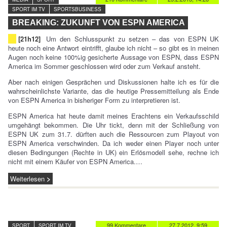
SPORT IM TV
SPORTSBUSINESS
BREAKING: ZUKUNFT VON ESPN AMERICA
[21h12]
Um den Schlusspunkt zu setzen – das von ESPN UK
heute noch eine Antwort eintrifft, glaube ich nicht – so gibt es in meinen
Augen noch keine 100%ig gesicherte Aussage von ESPN, dass ESPN
America im Sommer geschlossen wird oder zum Verkauf ansteht.
Aber nach einigen Gesprächen und Diskussionen halte ich es für die
wahrscheinlichste Variante, das die heutige Pressemitteilung als Ende
von ESPN America in bisheriger Form zu interpretieren ist.
ESPN America hat heute damit meines Erachtens ein Verkaufsschild
umgehängt bekommen. Die Uhr tickt, denn mit der Schließung von
ESPN UK zum 31.7. dürften auch die Ressourcen zum Playout von
ESPN America verschwinden. Da ich weder einen Player noch unter
diesen Bedingungen (Rechte in UK) ein Erlösmodell sehe, rechne ich
nicht mit einem Käufer von ESPN America.…
Weiterlesen
99 Kommentare
27.7.2012, 9:59
SPORT
SPORT IM TV