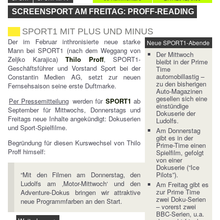
SCREENSPORT AM FREITAG: PROFF-READING
SPORT1 MIT PLUS UND MINUS
Der im Februar inthronisierte neue starke
Neue SPORT1-Abende
Mann bei SPORT1 (nach dem Weggang von
Der Mittwoch
Zeljko Karajica)
Thilo Proff
, SPORT1-
bleibt in der Prime
Geschäftsführer und Vorstand Sport bei der
Time
automobillastig –
Constantin Medien AG, setzt zur neuen
zu den bisherigen
Fernsehsaison seine erste Duftmarke.
Auto-Magazinen
gesellen sich eine
Per Pressemitteilung
werden für
SPORT1
ab
einstündige
September für Mittwochs, Donnerstags und
Dokuserie der
Freitags neue Inhalte angekündigt: Dokuserien
Ludolfs.
und Sport-Spielfilme.
Am Donnerstag
gibt es in der
Begründung für diesen Kurswechsel von Thilo
Prime-Time einen
Proff himself:
Spielfilm, gefolgt
von einer
Dokuserie (“Ice
“Mit den Filmen am Donnerstag, den
Pilots”).
Ludolfs am ‚Motor-Mittwoch‘ und den
Am Freitag gibt es
zur Prime Time
Adventure-Dokus bringen wir attraktive
zwei Doku-Serien
neue Programmfarben an den Start.
– vorerst zwei
BBC-Serien, u.a.