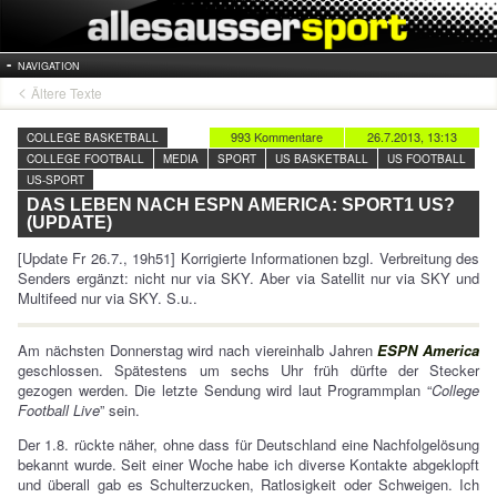
NAVIGATION
Ältere Texte
993 Kommentare
26.7.2013, 13:13
COLLEGE BASKETBALL
COLLEGE FOOTBALL
MEDIA
SPORT
US BASKETBALL
US FOOTBALL
US-SPORT
DAS LEBEN NACH ESPN AMERICA: SPORT1 US?
(UPDATE)
[Update Fr 26.7., 19h51] Korrigierte Informationen bzgl. Verbreitung des
Senders ergänzt: nicht nur via SKY. Aber via Satellit nur via SKY und
Multifeed nur via SKY. S.u..
Am nächsten Donnerstag wird nach viereinhalb Jahren
ESPN America
geschlossen. Spätestens um sechs Uhr früh dürfte der Stecker
gezogen werden. Die letzte Sendung wird laut Programmplan “
College
Football Live
” sein.
Der 1.8. rückte näher, ohne dass für Deutschland eine Nachfolgelösung
bekannt wurde. Seit einer Woche habe ich diverse Kontakte abgeklopft
und überall gab es Schulterzucken, Ratlosigkeit oder Schweigen. Ich