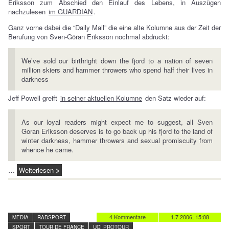
Eriksson zum Abschied den Einlauf des Lebens, in Auszügen
nachzulesen
im GUARDIAN
.
Ganz vorne dabei die “Daily Mail” die eine alte Kolumne aus der Zeit der
Berufung von Sven-Göran Eriksson nochmal abdruckt:
We’ve sold our birthright down the fjord to a nation of seven
million skiers and hammer throwers who spend half their lives in
darkness
Jeff Powell greift
in seiner aktuellen Kolumne
den Satz wieder auf:
As our loyal readers might expect me to suggest, all Sven
Goran Eriksson deserves is to go back up his fjord to the land of
winter darkness, hammer throwers and sexual promiscuity from
whence he came.
…
Weiterlesen
4 Kommentare
1.7.2006, 15:08
MEDIA
RADSPORT
SPORT
TOUR DE FRANCE
UCI PROTOUR