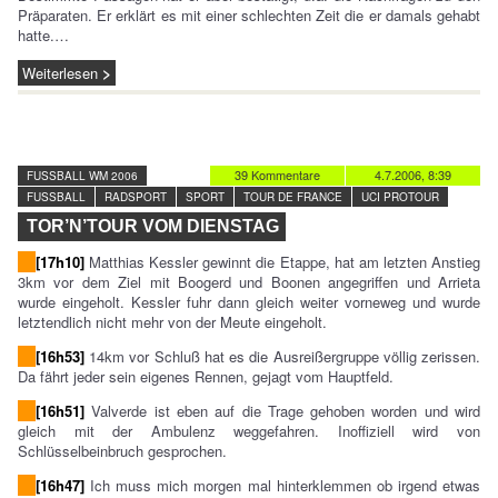
Präparaten. Er erklärt es mit einer schlechten Zeit die er damals gehabt
hatte.…
Weiterlesen
39 Kommentare
4.7.2006, 8:39
FUSSBALL WM 2006
FUSSBALL
RADSPORT
SPORT
TOUR DE FRANCE
UCI PROTOUR
TOR’N’TOUR VOM DIENSTAG
[17h10]
Matthias Kessler gewinnt die Etappe, hat am letzten Anstieg
3km vor dem Ziel mit Boogerd und Boonen angegriffen und Arrieta
wurde eingeholt. Kessler fuhr dann gleich weiter vorneweg und wurde
letztendlich nicht mehr von der Meute eingeholt.
[16h53]
14km vor Schluß hat es die Ausreißergruppe völlig zerissen.
Da fährt jeder sein eigenes Rennen, gejagt vom Hauptfeld.
[16h51]
Valverde ist eben auf die Trage gehoben worden und wird
gleich mit der Ambulenz weggefahren. Inoffiziell wird von
Schlüsselbeinbruch gesprochen.
[16h47]
Ich muss mich morgen mal hinterklemmen ob irgend etwas