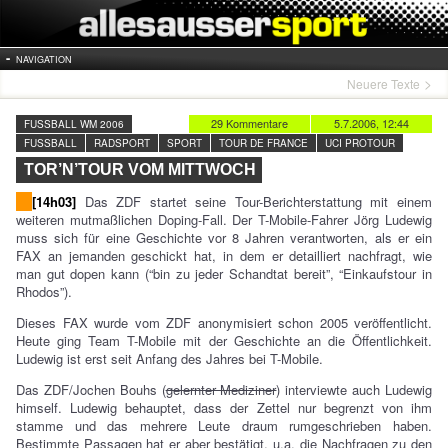
NAVIGATION
Neuere Texte
29 Kommentare
5.7.2006, 12:44
FUSSBALL WM 2006
FUSSBALL
RADSPORT
SPORT
TOUR DE FRANCE
UCI PROTOUR
TOR’N’TOUR VOM MITTWOCH
[14h03]
Das ZDF startet seine Tour-Berichterstattung mit einem
weiteren mutmaßlichen Doping-Fall. Der T-Mobile-Fahrer Jörg Ludewig
muss sich für eine Geschichte vor 8 Jahren verantworten, als er ein
FAX an jemanden geschickt hat, in dem er detailliert nachfragt, wie
man gut dopen kann (“bin zu jeder Schandtat bereit”, “Einkaufstour in
Rhodos”).
Dieses FAX wurde vom ZDF anonymisiert schon 2005 veröffentlicht.
Heute ging Team T-Mobile mit der Geschichte an die Öffentlichkeit.
Ludewig ist erst seit Anfang des Jahres bei T-Mobile.
Das ZDF/Jochen Bouhs (
gelernter Mediziner
) interviewte auch Ludewig
himself. Ludewig behauptet, dass der Zettel nur begrenzt von ihm
stamme und das mehrere Leute draum rumgeschrieben haben.
Bestimmte Passagen hat er aber bestätigt, u.a. die Nachfragen zu den