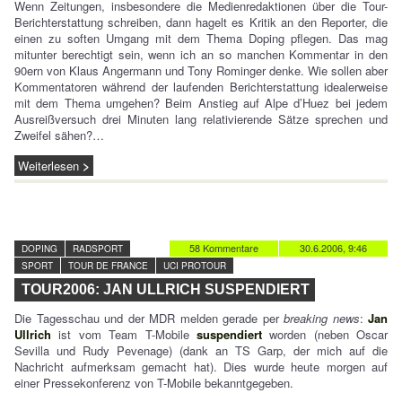
Wenn Zeitungen, insbesondere die Medienredaktionen über die Tour-
Berichterstattung schreiben, dann hagelt es Kritik an den Reporter, die
einen zu soften Umgang mit dem Thema Doping pflegen. Das mag
mitunter berechtigt sein, wenn ich an so manchen Kommentar in den
90ern von Klaus Angermann und Tony Rominger denke. Wie sollen aber
Kommentatoren während der laufenden Berichterstattung idealerweise
mit dem Thema umgehen? Beim Anstieg auf Alpe d’Huez bei jedem
Ausreißversuch drei Minuten lang relativierende Sätze sprechen und
Zweifel sähen?…
Weiterlesen
58 Kommentare
30.6.2006, 9:46
DOPING
RADSPORT
SPORT
TOUR DE FRANCE
UCI PROTOUR
TOUR2006: JAN ULLRICH SUSPENDIERT
Die Tagesschau und der MDR melden gerade per
breaking news
:
Jan
Ullrich
ist vom Team T-Mobile
suspendiert
worden (neben Oscar
Sevilla und Rudy Pevenage) (dank an TS Garp, der mich auf die
Nachricht aufmerksam gemacht hat). Dies wurde heute morgen auf
einer Pressekonferenz von T-Mobile bekanntgegeben.