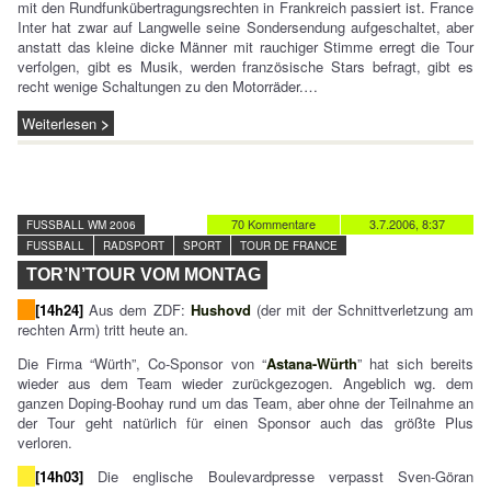
mit den Rundfunkübertragungsrechten in Frankreich passiert ist. France
Inter hat zwar auf Langwelle seine Sondersendung aufgeschaltet, aber
anstatt das kleine dicke Männer mit rauchiger Stimme erregt die Tour
verfolgen, gibt es Musik, werden französische Stars befragt, gibt es
recht wenige Schaltungen zu den Motorräder.…
Weiterlesen
70 Kommentare
3.7.2006, 8:37
FUSSBALL WM 2006
FUSSBALL
RADSPORT
SPORT
TOUR DE FRANCE
TOR’N’TOUR VOM MONTAG
[14h24]
Aus dem ZDF:
Hushovd
(der mit der Schnittverletzung am
rechten Arm) tritt heute an.
Die Firma “Würth”, Co-Sponsor von “
Astana-Würth
” hat sich bereits
wieder aus dem Team wieder zurückgezogen. Angeblich wg. dem
ganzen Doping-Boohay rund um das Team, aber ohne der Teilnahme an
der Tour geht natürlich für einen Sponsor auch das größte Plus
verloren.
[14h03]
Die englische Boulevardpresse verpasst Sven-Göran