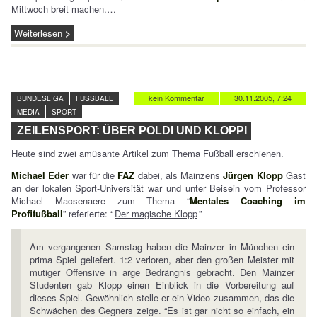
Mittwoch breit machen.…
Weiterlesen
kein Kommentar
30.11.2005, 7:24
BUNDESLIGA
FUSSBALL
MEDIA
SPORT
ZEILENSPORT: ÜBER POLDI UND KLOPPI
Heute sind zwei amüsante Artikel zum Thema Fußball erschienen.
Michael Eder
war für die
FAZ
dabei, als Mainzens
Jürgen Klopp
Gast
an der lokalen Sport-Universität war und unter Beisein vom Professor
Michael Macsenaere zum Thema “
Mentales Coaching im
Profifußball
” referierte: “
Der magische Klopp
”
Am vergangenen Samstag haben die Mainzer in München ein
prima Spiel geliefert. 1:2 verloren, aber den großen Meister mit
mutiger Offensive in arge Bedrängnis gebracht. Den Mainzer
Studenten gab Klopp einen Einblick in die Vorbereitung auf
dieses Spiel. Gewöhnlich stelle er ein Video zusammen, das die
Schwächen des Gegners zeige. “Es ist gar nicht so einfach, ein