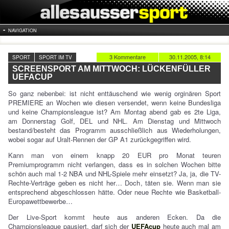
NAVIGATION
3 Kommentare
30.11.2005, 8:14
SPORT
SPORT IM TV
SCREENSPORT AM MITTWOCH: LÜCKENFÜLLER
UEFACUP
So ganz nebenbei: ist nicht enttäuschend wie wenig orginären Sport
PREMIERE an Wochen wie diesen versendet, wenn keine Bundesliga
und keine Championsleague ist? Am Montag abend gab es 2te Liga,
am Donnerstag Golf, DEL und NHL. Am Dienstag und Mittwoch
bestand/besteht das Programm ausschließlich aus Wiederholungen,
wobei sogar auf Uralt-Rennen der GP A1 zurückgegriffen wird.
Kann man von einem knapp 20 EUR pro Monat teuren
Premiumprogramm nicht verlangen, dass es in solchen Wochen bitte
schön auch mal 1-2 NBA und NHL-Spiele mehr einsetzt? Ja, ja, die TV-
Rechte-Verträge geben es nicht her… Doch, täten sie. Wenn man sie
entsprechend abgeschlossen hätte. Oder neue Rechte wie Basketball-
Europawettbewerbe…
Der Live-Sport kommt heute aus anderen Ecken. Da die
Championsleague pausiert, darf sich der
UEFAcup
heute auch mal am