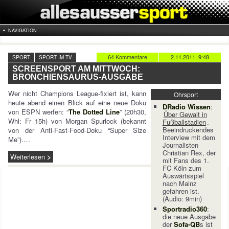
NAVIGATION
64 Kommentare
2.11.2011, 9:48
SPORT
SPORT IM TV
SCREENSPORT AM MITTWOCH:
BRONCHIENSAURUS-AUSGABE
Wer nicht Champions League-fixiert ist, kann
Ohrsport
heute abend einen Blick auf eine neue Doku
DRadio Wissen
:
von ESPN werfen: “
The Dotted Line
” (20h30,
Über Gewalt in
Whl: Fr 15h) von Morgan Spurlock (bekannt
Fußballstadien
.
Beeindruckendes
von der Anti-Fast-Food-Doku “Super Size
Interview mit dem
Me”).…
Journalisten
Christian Rex, der
Weiterlesen
mit Fans des 1.
FC Köln zum
Auswärtsspiel
nach Mainz
gefahren ist.
(Audio: 9min)
Sportradio360
:
die neue Ausgabe
der
Sofa-QB
s ist