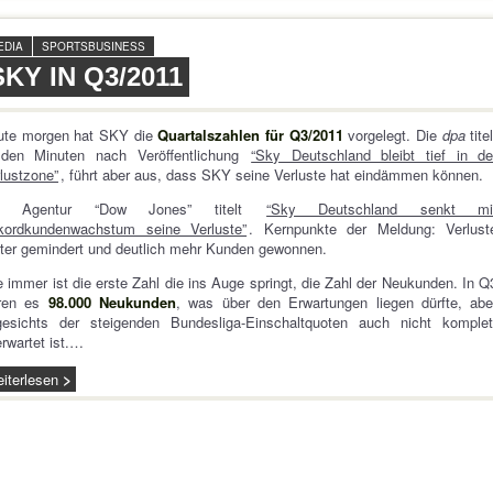
EDIA
SPORTSBUSINESS
SKY IN Q3/2011
ute morgen hat SKY die
Quartalszahlen für Q3/2011
vorgelegt. Die
dpa
titel
 den Minuten nach Veröffentlichung
“Sky Deutschland bleibt tief in de
lustzone”
, führt aber aus, dass SKY seine Verluste hat eindämmen können.
e Agentur “Dow Jones” titelt
“Sky Deutschland senkt mi
kordkundenwachstum seine Verluste”
. Kernpunkte der Meldung: Verlust
ter gemindert und deutlich mehr Kunden gewonnen.
 immer ist die erste Zahl die ins Auge springt, die Zahl der Neukunden. In Q
ren es
98.000 Neukunden
, was über den Erwartungen liegen dürfte, abe
gesichts der steigenden Bundesliga-Einschaltquoten auch nicht komplet
rwartet ist.…
iterlesen