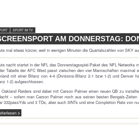
PORT
SPORT IM TV
SCREENSPORT AM DONNERSTAG: DO
te mal etwas kürzer, weil in wenigen Minuten die Quartalszahlen von SKY 
te nacht startet in der NFL das Donnerstagsspiel-Paket des NFL Networks 
der Tabelle der AFC West passt zwischen den vier Mannschaften maximal ei
land mit einer Bilanz von 4-4 (Divisions-Bilanz 2-1 bzw 1-2) und Denver ha
anz 1-2) aufgeschlossen.
 Oakland Raiders sind dabei mit Carson Palmer einen neuen QB zu installier
dacht – sofern man Carson Palmer noch aus seinen besten Bengals-Zeiten 
ar 332passYds und 3 TDs, aber auch 3INTs und eine Completion Rate von n
iterlesen