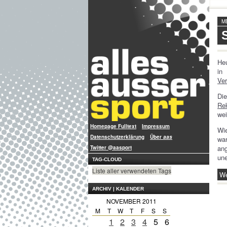
M
He
in
Ver
Di
Re
wei
Homepage Fulltext
Impressum
Wie
Datenschutzerklärung
Über
aas
wa
an
Twitter @aasport
une
TAG-CLOUD
Liste aller verwendeten Tags
We
ARCHIV | KALENDER
NOVEMBER 2011
M
T
W
T
F
S
S
1
2
3
4
5
6