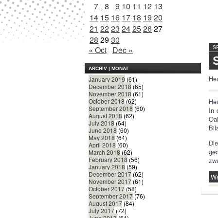
7
8
9
10
11
12
13
14
15
16
17
18
19
20
21
22
23
24
25
26
27
28
29
30
S
« Oct
Dec »
ARCHIV | MONAT
Heu
January 2019
(61)
December 2018
(65)
November 2018
(61)
Heu
October 2018
(62)
September 2018
(60)
In 
August 2018
(62)
Oak
July 2018
(64)
Bil
June 2018
(60)
May 2018
(64)
Die
April 2018
(60)
ge
March 2018
(62)
February 2018
(56)
zw
January 2018
(59)
December 2017
(62)
We
November 2017
(61)
October 2017
(58)
September 2017
(76)
August 2017
(84)
July 2017
(72)
June 2017
(61)