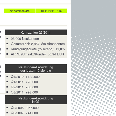
52 Kommentare
10.11.2011, 7:46
t
Kennzahlen Q3/2011
r
98.000 Neukunden
Gesamtzahl: 2,857 Mio Abonnenten
Kündigungsquote (rollierend): 11,0%
t
e
ARPU (Umsatz/Kunde): 30,94 EUR
3
Neukunden-Entwicklung
der letzten 12 Monate
r
t
Q4/2010: +132.000
Q1/2011: +73.000
Q2/2011: +33.000
Q3/2011: +98.000
Neukunden-Entwicklung
in Q3
Q3/2006: -367.000
Q3/2007: +41.000