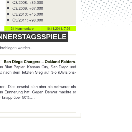
Q3/2008: +35.000
Q3/2009: +67.000
Q3/2010: +45.000
Q3/2011: +98.000
31 Kommentare
10.11.2011, 7:29
NNERSTAGSSPIELE
aufschlagen werden…
mit
San Diego Chargers – Oakland Raiders
.
n Blatt Papier: Kansas City, San Diego und
t nach dem letzten Sieg auf 3-5 (Divisions-
en. Dies erweist sich aber als schwerer als
in Erinnerung hat. Gegen Denver machte er
ur knapp über 50%.…