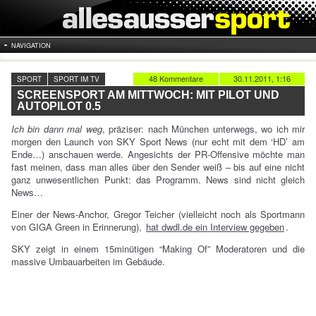
NAVIGATION
48 Kommentare
30.11.2011, 1:16
SPORT
SPORT IM TV
SCREENSPORT AM MITTWOCH: MIT PILOT UND
AUTOPILOT 0.5
Ich bin dann mal weg
, präziser: nach München unterwegs, wo ich mir
morgen den Launch von SKY Sport News (nur echt mit dem ‘HD’ am
Ende…) anschauen werde. Angesichts der PR-Offensive möchte man
fast meinen, dass man alles über den Sender weiß – bis auf eine nicht
ganz unwesentlichen Punkt: das Programm. News sind nicht gleich
News…
Einer der News-Anchor, Gregor Teicher (vielleicht noch als Sportmann
von GIGA Green in Erinnerung),
hat dwdl.de ein Interview gegeben
.
SKY zeigt in einem 15minütigen “Making Of” Moderatoren und die
massive Umbauarbeiten im Gebäude.